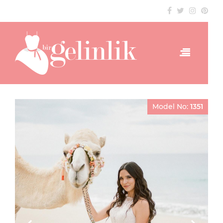
Model No:
1351