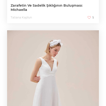
Zarafetin Ve Sadelik Şıklığının Buluşması:
Michaella
Tatiana Kaplun
1