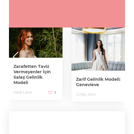
Zarafetten Taviz
Vermeyenler İçin
Salaş Gelinlik
Zarif Gelinlik Modeli:
Modeli
Genevieve
Madi Lane
1
Colby John