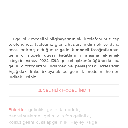
Bu gelinlik modelini bilgisayarınız, akıllı telefonunuz, cep
telefonunuz, tabletiniz gibi cihazlara indirmek ve daha
önce indirmiş olduğunuz
gelinlik modeli fotoğrafları
nın,
gelinlik modeli duvar kağıtları
nın arasına eklemek
isteyebilirsiniz. 1024x1398 piksel çözünürlüğündeki bu
gelinlik fotoğrafı
nı indirmek ve paylaşmak ücretsizdir.
Aşağıdaki linke tıklayarak bu gelinlik modelini hemen
indirebilirsiniz.
GELINLIK MODELI İNDIR
Etiketler:
gelinlik
gelinlik modeli
dantel süslemeli gelinlik
şifon gelinlik
kolsuz gelinlik
salaş gelinlik
Hayley Paige