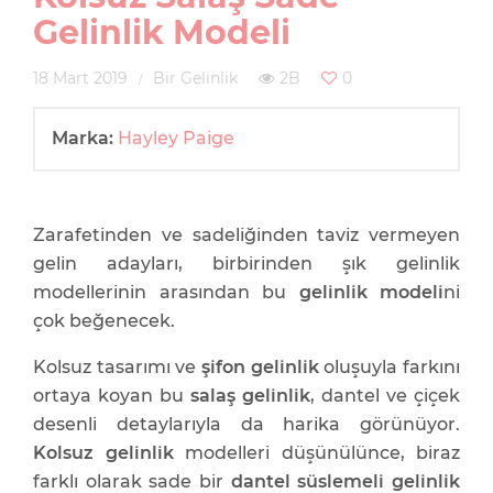
Gelinlik Modeli
18 Mart 2019
Bir Gelinlik
2B
0
Marka:
Hayley Paige
Zarafetinden ve sadeliğinden taviz vermeyen
gelin adayları, birbirinden şık gelinlik
modellerinin arasından bu
gelinlik modeli
ni
çok beğenecek.
Kolsuz tasarımı ve
şifon gelinlik
oluşuyla farkını
ortaya koyan bu
salaş gelinlik
, dantel ve çiçek
desenli detaylarıyla da harika görünüyor.
Kolsuz gelinlik
modelleri düşünülünce, biraz
farklı olarak sade bir
dantel süslemeli gelinlik