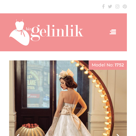
Model No:
1752