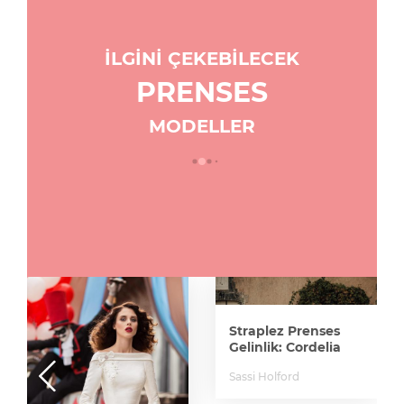
İLGİNİ ÇEKEBİLECEK
PRENSES
MODELLER
Straplez Prenses
Gelinlik: Cordelia
Sassi Holford