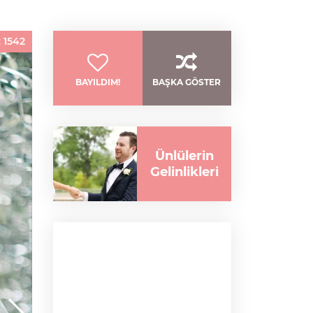
:
1542
BAYILDIM!
BAŞKA GÖSTER
Ünlülerin
Gelinlikleri