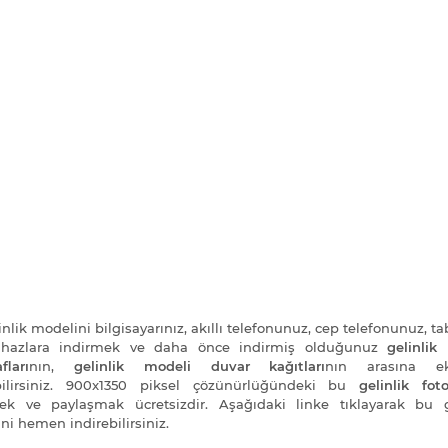
nlik modelini bilgisayarınız, akıllı telefonunuz, cep telefonunuz, ta
cihazlara indirmek ve daha önce indirmiş olduğunuz
gelinlik
fları
nın,
gelinlik modeli duvar kağıtları
nın arasına e
bilirsiniz. 900x1350 piksel çözünürlüğündeki bu
gelinlik foto
ek ve paylaşmak ücretsizdir. Aşağıdaki linke tıklayarak bu g
ni hemen indirebilirsiniz.