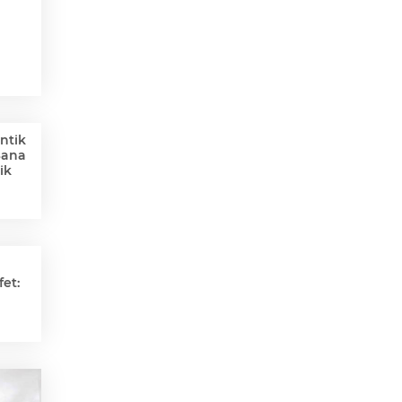
ntik
Sana
ik
et: