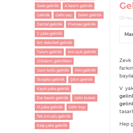
Gel
Sade gelinlik
A kesim gelinlik
Gelinlik
Gelin saçı
Saten gelinlik
09 Nis
Dantel gelinlik
Prenses gelinlik
V yaka gelinlik
Ma
Sırt dekolteli gelinlik
Tulum gelinlik
Sırtı açık gelinlik
Zevk 
Ünlülerin gelinlikleri
farkı
Uzun kollu gelinlik
Mini gelinlik
bayıl
Straplez gelinlik
Şifon gelinlik
V ya
Kayık yaka gelinlik
gelin
Dar kesim gelinlik
Gelin buketi
gelin
M yaka gelinlik
Gelin başı
tasar
Tek omuzlu gelinlik
Hep g
Kalp yaka gelinlik