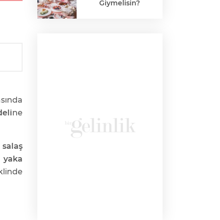
Giymelisin?
asında
eli
ne
k
salaş
 yaka
klinde