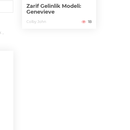
Zarif Gelinlik Modeli:
Genevieve
Colby John
1B
k