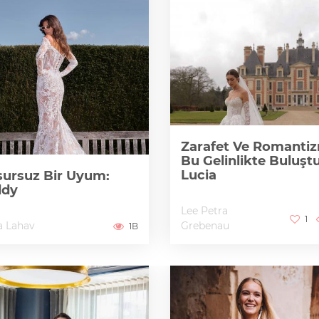
Zarafet Ve Romanti
Bu Gelinlikte Buluştu
Lucia
ursuz Bir Uyum:
ddy
Lee Petra
1
a Lahav
Grebenau
1B