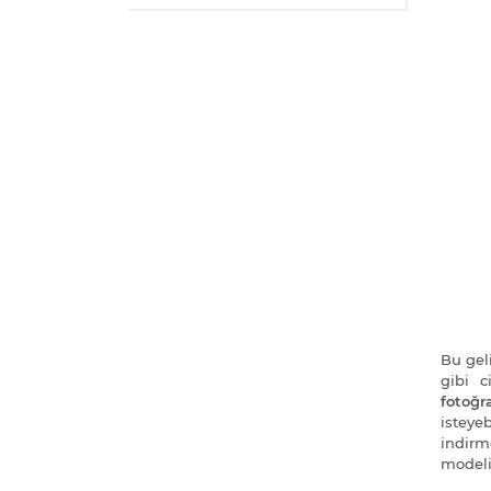
Bu geli
gibi 
fotoğra
isteye
indirm
modeli