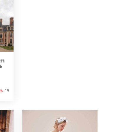
zm
:
1B