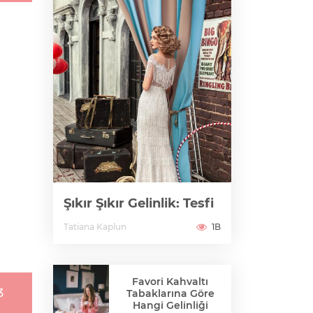
Şıkır Şıkır Gelinlik: Tesfi
Tatiana Kaplun
1B
Favori Kahvaltı
3
Tabaklarına Göre
Hangi Gelinliği