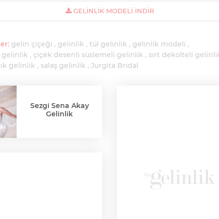
GELINLIK MODELI İNDIR
er:
gelin çiçeği
gelinlik
tül gelinlik
gelinlik modeli
 gelinlik
çiçek desenli süslemeli gelinlik
sırt dekolteli gelinli
çık gelinlik
salaş gelinlik
Jurgita Bridal
Sezgi Sena Akay
Gelinlik