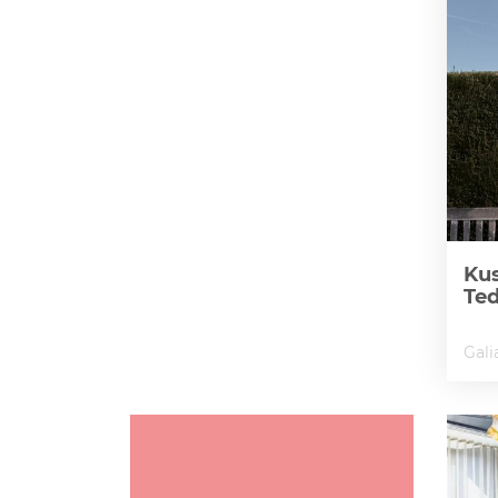
Kus
Te
Gali