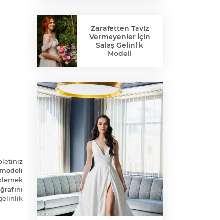
Zarafetten Taviz
Vermeyenler İçin
Salaş Gelinlik
Modeli
bletiniz
 modeli
klemek
ğrafı
nı
elinlik