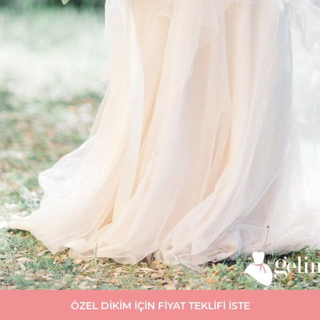
ÖZEL DİKİM İÇİN FİYAT TEKLİFİ İSTE