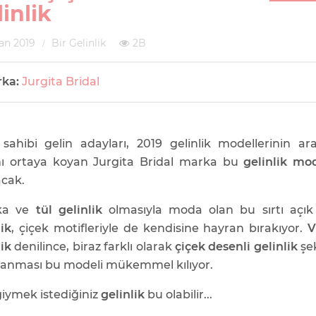
inlik
an 2019
Bir Gelinlik
2B
rka:
Jurgita Bridal
sahibi gelin adayları, 2019 gelinlik modellerinin ar
nı ortaya koyan Jurgita Bridal marka bu
gelinlik mod
acak.
ka ve
tül gelinlik
olmasıyla moda olan bu sırtı açı
lik
, çiçek motifleriyle de kendisine hayran bırakıyor.
V
lik
denilince, biraz farklı olarak
çiçek desenli gelinlik
şe
lanması bu modeli mükemmel kılıyor.
iymek istediğiniz
gelinlik
bu olabilir...