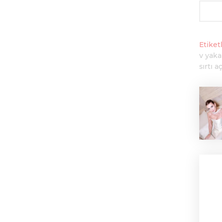
Etiketl
v yaka
sırtı a