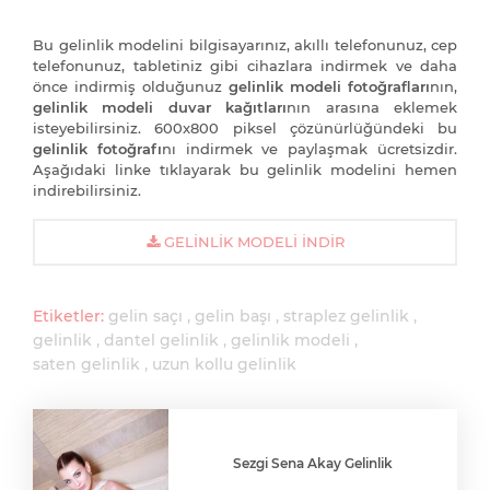
Bu gelinlik modelini bilgisayarınız, akıllı telefonunuz, cep
telefonunuz, tabletiniz gibi cihazlara indirmek ve daha
önce indirmiş olduğunuz
gelinlik modeli fotoğrafları
nın,
gelinlik modeli duvar kağıtları
nın arasına eklemek
isteyebilirsiniz. 600x800 piksel çözünürlüğündeki bu
gelinlik fotoğrafı
nı indirmek ve paylaşmak ücretsizdir.
Aşağıdaki linke tıklayarak bu gelinlik modelini hemen
indirebilirsiniz.
GELINLIK MODELI İNDIR
Etiketler:
gelin saçı
gelin başı
straplez gelinlik
gelinlik
dantel gelinlik
gelinlik modeli
saten gelinlik
uzun kollu gelinlik
Sezgi Sena Akay Gelinlik