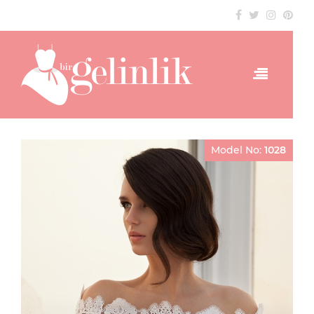
Model No:
1028