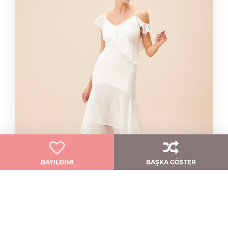
BAYILDIM!
BAŞKA GÖSTER
Zarafet Ve Sadelik Bu Modelde Buluştu!