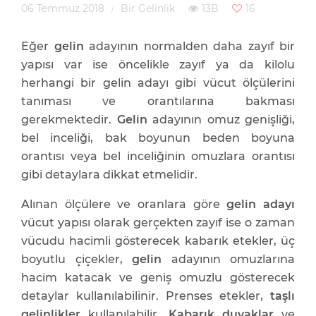
06 Temmuz 2018
Bir Gelinlik
13B
16
Eğer
gelin
adayının normalden daha zayıf bir
yapısı var ise öncelikle zayıf ya da kilolu
herhangi bir gelin adayı gibi vücut ölçülerini
tanıması ve orantılarına bakması
gerekmektedir.
Gelin
adayının omuz genişliği,
bel inceliği, bak boyunun beden boyuna
orantısı veya bel inceliğinin omuzlara orantısı
gibi detaylara dikkat etmelidir.
Alınan ölçülere ve oranlara göre
gelin adayı
vücut yapısı olarak gerçekten zayıf ise o zaman
vücudu hacimli gösterecek kabarık etekler, üç
boyutlu çiçekler,
gelin
adayının omuzlarına
hacim katacak ve geniş omuzlu gösterecek
detaylar kullanılabilinir. Prenses etekler,
taşlı
gelinlikler
kullanılabilir.
Kabarık duvaklar
ve