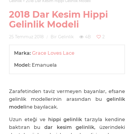
Gelinlik
2018 Dar Kesim Hippi Gelinlik Modeli
2018 Dar Kesim Hippi
Gelinlik Modeli
25 Temmuz 2018
Bir Gelinlik
4B
2
Marka:
Grace Loves Lace
Model:
Emanuela
Zarafetinden taviz vermeyen bayanlar, efsane
gelinlik modellerinin arasından bu
gelinlik
modeli
ne bayılacak.
Uzun eteği ve
hippi gelinlik
tarzıyla kendine
baktıran bu
dar kesim gelinlik
, üzerindeki