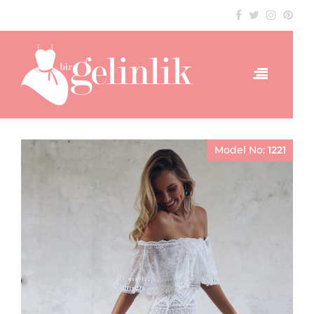
Model No:
1221