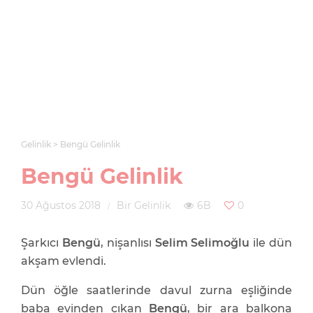
Gelinlik
Bengü Gelinlik
Bengü Gelinlik
30 Ağustos 2018
Bir Gelinlik
6B
0
Şarkıcı
Bengü
, nişanlısı
Selim Selimoğlu
ile dün
akşam evlendi.
Dün öğle saatlerinde davul zurna eşliğinde
baba evinden çıkan
Bengü
, bir ara balkona