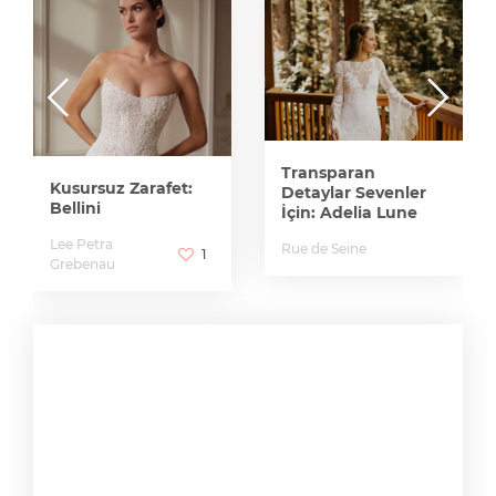
Zarafetin Ve Sadelik
Şıklığının
Buluşması:
Michaella
Tatiana
1
Kaplun
Transparan
Detaylar Sevenler
İçin: Adelia Lune
Rue de Seine