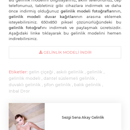
Bu gelinlik modelini bilgisayarınız, akıllı telefonunuz, cep
telefonunuz, tabletiniz gibi cihazlara indirmek ve daha
önce indirmiş olduğunuz
gelinlik modeli fotoğrafları
nın,
gelinlik modeli duvar kağıtları
nın arasına eklemek
isteyebilirsiniz. 650x850 piksel çözünürlüğündeki bu
gelinlik fotoğrafı
nı indirmek ve paylaşmak ücretsizdir.
Aşağıdaki linke tıklayarak bu gelinlik modelini hemen
indirebilirsiniz.
GELINLIK MODELI İNDIR
Etiketler:
gelin çiçeği
askılı gelinlik
gelinlik
gelinlik modeli
dantel süslemeli gelinlik
duvaklı gelinlik
şifon gelinlik
balık gelinlik
Inbal Dror
Sezgi Sena Akay Gelinlik