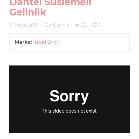
Dantel Süslemeli
Gelinlik
01 Mayıs 2019
Bir Gelinlik
2B
0
Marka:
Inbal Dror