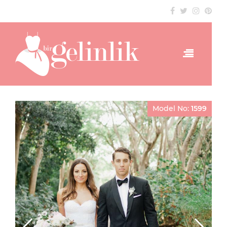
Model No:
1599