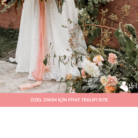
ÖZEL DİKİM İÇİN FİYAT TEKLİFİ İSTE