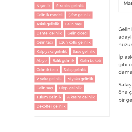
Ma
Nişanlık
Straplez gelinlik
Gelinlik modeli
Şifon gelinlik
Askılı gelinlik
Gelin başı
Gelin
Dantel gelinlik
Gelin çiçeği
adayla
Gelin tacı
Uzun kollu gelinlik
huzur
Kalp yaka gelinlik
Sade gelinlik
İp as
Abiye
Balık gelinlik
Gelin buketi
gibi o
Gelinlik testi
Salaş gelinlik
demek
V yaka gelinlik
M yaka gelinlik
Salaş
Gelin saçı
Hippi gelinlik
öne ç
Tulum gelinlik
A kesim gelinlik
bir ge
Dekolteli gelinlik