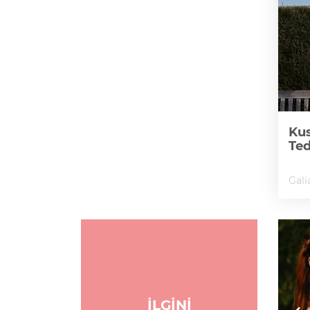
Kus
Te
Gali
İLGİNİ