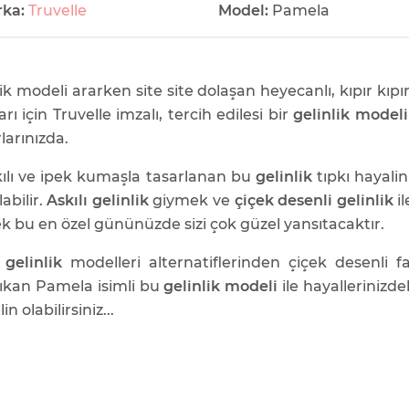
rka:
Truvelle
Model:
Pamela
lik modeli ararken site site dolaşan heyecanlı, kıpır kıpır
rı için Truvelle imzalı, tercih edilesi bir
gelinlik modeli
larınızda.
kılı ve ipek kumaşla tasarlanan bu
gelinlik
tıpkı hayalin
labilir.
Askılı gelinlik
giymek ve
çiçek desenli gelinlik
il
 bu en özel gününüzde sizi çok güzel yansıtacaktır.
 gelinlik
modelleri alternatiflerinden çiçek desenli fa
ıkan Pamela isimli bu
gelinlik modeli
ile hayallerinizde
lin olabilirsiniz...