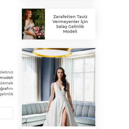
Zarafetten Taviz
Vermeyenler İçin
Salaş Gelinlik
Modeli
bletiniz
 modeli
klemek
ğrafı
nı
elinlik