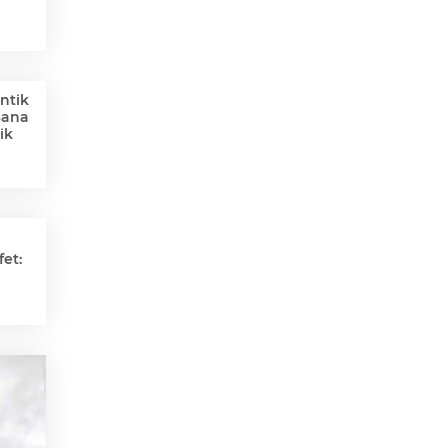
ntik
Sana
ik
et: