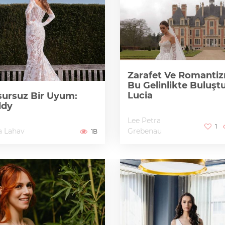
Zarafet Ve Romanti
Bu Gelinlikte Buluştu
Lucia
ursuz Bir Uyum:
ddy
Lee Petra
1
a Lahav
Grebenau
1B