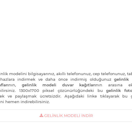
nlik modelini bilgisayarınız, akıllı telefonunuz, cep telefonunuz, ta
cihazlara indirmek ve daha önce indirmiş olduğunuz
gelinlik
fları
nın,
gelinlik modeli duvar kağıtları
nın arasına e
bilirsiniz. 1300x1700 piksel çözünürlüğündeki bu
gelinlik foto
ek ve paylaşmak ücretsizdir. Aşağıdaki linke tıklayarak bu g
ni hemen indirebilirsiniz.
GELINLIK MODELI İNDIR