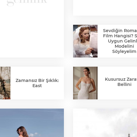
Sevdiğin Roma
Film Hangisi? 
Uygun Gelinl
Modelini
Söyleyelim
Kusursuz Zaraf
Zamansız Bir Şıklık:
Bellini
East