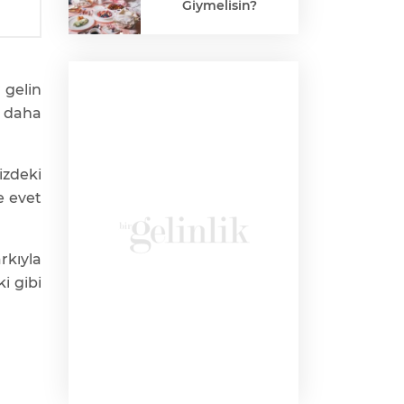
Giymelisin?
 gelin
daha
izdeki
e evet
rkıyla
ki gibi