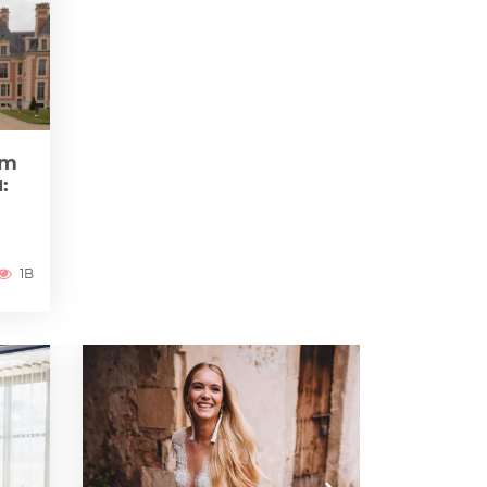
zm
:
1B