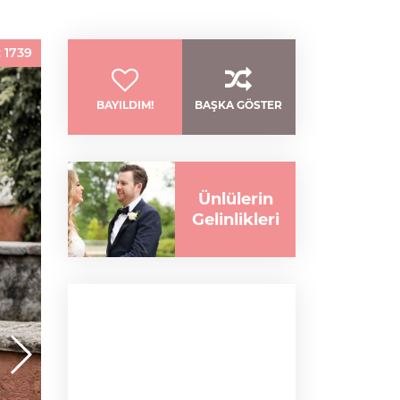
:
1739
BAYILDIM!
BAŞKA GÖSTER
Ünlülerin
Gelinlikleri