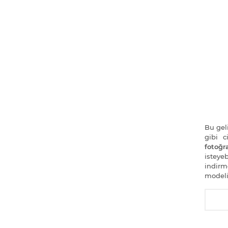
Bu geli
gibi 
fotoğra
isteye
indirm
modeli