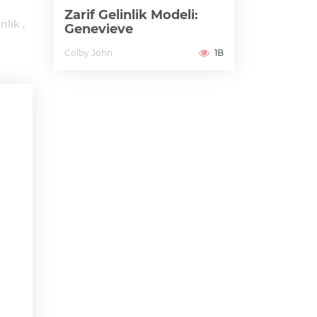
Zarif Gelinlik Modeli:
inlik
Genevieve
Colby John
1B