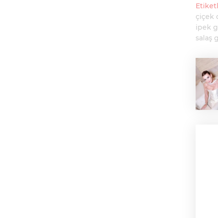
Etiketl
çiçek 
ipek g
salaş g