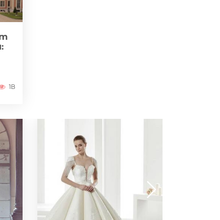
zm
:
1B