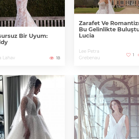
Zarafet Ve Romanti
Bu Gelinlikte Buluştu
Lucia
ursuz Bir Uyum:
ddy
Lee Petra
1
a Lahav
Grebenau
1B