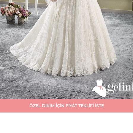
ÖZEL DİKİM İÇİN FİYAT TEKLİFİ İSTE