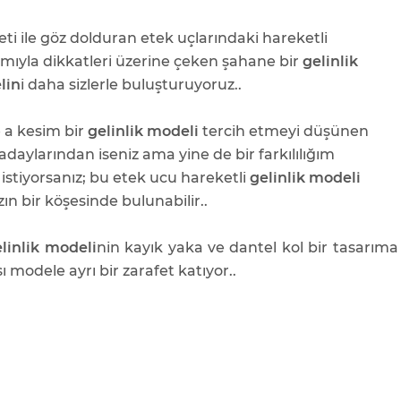
eti ile göz dolduran etek uçlarındaki hareketli
ımıyla dikkatleri üzerine çeken şahane bir
gelinlik
lin
i daha sizlerle buluşturuyoruz..
e a kesim bir
gelinlik modeli
tercih etmeyi düşünen
 adaylarından iseniz ama yine de bir farkılılığım
 istiyorsanız; bu etek ucu hareketli
gelinlik
modeli
zın bir köşesinde bulunabilir..
linlik modeli
nin kayık yaka ve dantel kol bir tasarıma
ı modele ayrı bir zarafet katıyor..