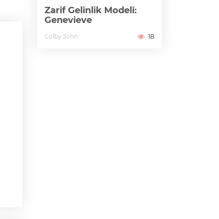
Zarif Gelinlik Modeli:
Genevieve
Colby John
1B