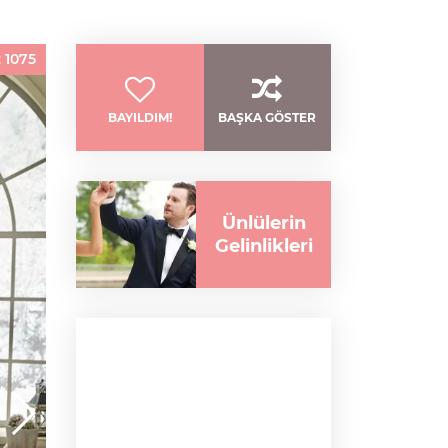
:
1075
BAYILDIM!
BAŞKA GÖSTER
Ünlülerin
Gelinlikleri