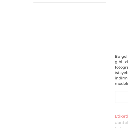
Bu geli
gibi 
fotoğra
isteye
indirm
modeli
Etiketl
dantel