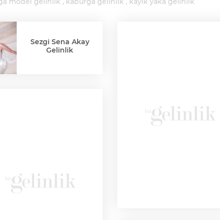
ga model gelinlik
kaburga gelinlik
kayık yaka gelinlik
Sezgi Sena Akay
Gelinlik