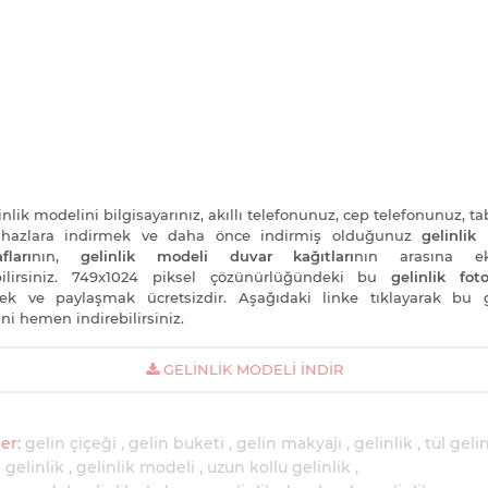
nlik modelini bilgisayarınız, akıllı telefonunuz, cep telefonunuz, ta
cihazlara indirmek ve daha önce indirmiş olduğunuz
gelinlik
fları
nın,
gelinlik modeli duvar kağıtları
nın arasına e
bilirsiniz. 749x1024 piksel çözünürlüğündeki bu
gelinlik foto
ek ve paylaşmak ücretsizdir. Aşağıdaki linke tıklayarak bu g
ni hemen indirebilirsiniz.
GELINLIK MODELI İNDIR
er:
gelin çiçeği
gelin buketi
gelin makyajı
gelinlik
tül gelin
 gelinlik
gelinlik modeli
uzun kollu gelinlik