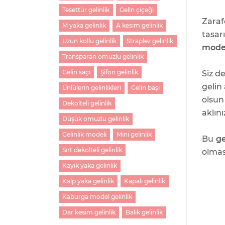
Tesettür gelinlik
Gelin çiçeği
Zaraf
M yaka gelinlik
A kesim gelinlik
tasar
Uzun kollu gelinlik
Straplez gelinlik
mode
Transparan omuzlu gelinlik
Gelin saçı
Şifon gelinlik
Siz d
gelin
Ünlülerin gelinlikleri
Gelin başı
olsun
Dekolteli gelinlik
aklını
Düşük omuzlu gelinlik
Gelinlik modeli
Mini gelinlik
Bu
ge
Sırt dekolteli gelinlik
olmas
Kayık yaka gelinlik
Kalp yaka gelinlik
Kapalı gelinlik
Kaburga model gelinlik
Dar kesim gelinlik
Balık gelinlik