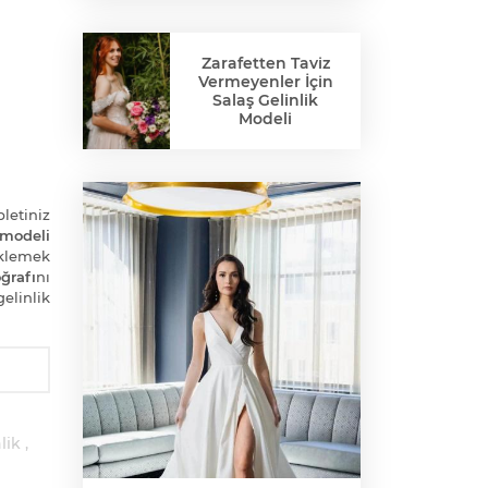
Zarafetten Taviz
Vermeyenler İçin
Salaş Gelinlik
Modeli
bletiniz
 modeli
klemek
ğrafı
nı
elinlik
lik