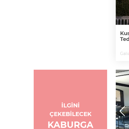
Kus
Te
Gali
İLGİNİ
ÇEKEBİLECEK
KABURGA