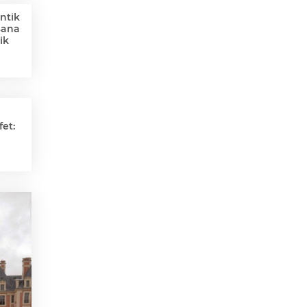
ntik
Sana
ik
et: