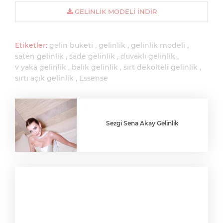
GELINLIK MODELI İNDIR
Etiketler:
gelin buketi
gelinlik
gelinlik modeli
saten gelinlik
sade gelinlik
duvaklı gelinlik
v yaka gelinlik
balık gelinlik
sırt dekolteli gelinlik
sırtı açık gelinlik
Essense
Sezgi Sena Akay Gelinlik