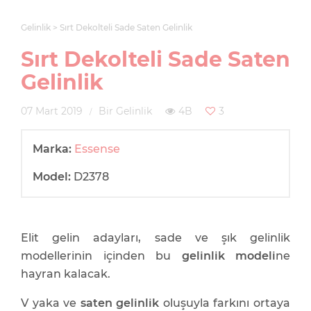
Gelinlik
Sırt Dekolteli Sade Saten Gelinlik
Sırt Dekolteli Sade Saten
Gelinlik
07 Mart 2019
Bir Gelinlik
4B
3
Marka:
Essense
Model:
D2378
Elit gelin adayları, sade ve şık gelinlik
modellerinin içinden bu
gelinlik modeli
ne
hayran kalacak.
V yaka ve
saten gelinlik
oluşuyla farkını ortaya