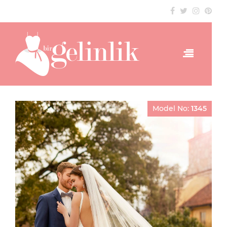
Model No:
1345