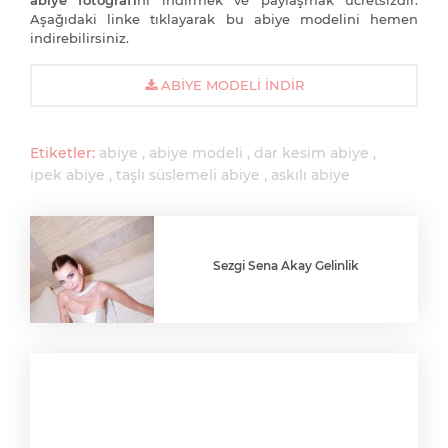
abiye fotoğrafı
nı indirmek ve paylaşmak ücretsizdir.
Aşağıdaki linke tıklayarak bu abiye modelini hemen
indirebilirsiniz.
ABIYE MODELI İNDIR
Etiketler:
abiye
abiye modeli
dar kesim abiye
ipek abiye
taşlı süslemeli abiye
askılı abiye
Sezgi Sena Akay Gelinlik