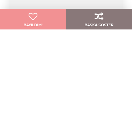
BAYILDIM!
BAŞKA GÖSTER
Zarif Gelinler İçin: Adelaide
Watters