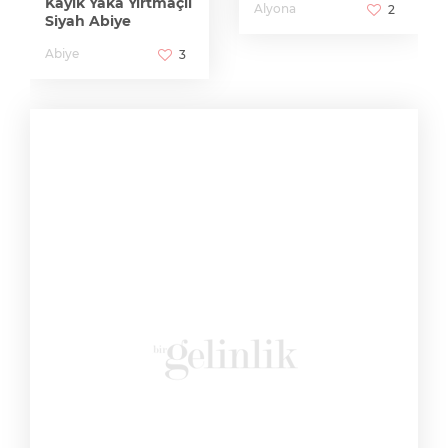
Kayık Yaka Yırtmaçlı
Alyona
2
Siyah Abiye
Abiye
3