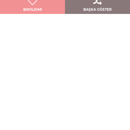
BAYILDIM!
BAŞKA GÖSTER
Zarif Gelinler İçin: Adelaide
Watters