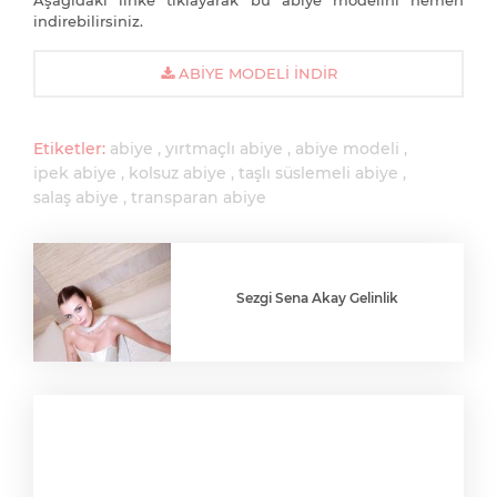
Aşağıdaki linke tıklayarak bu abiye modelini hemen
indirebilirsiniz.
ABIYE MODELI İNDIR
Etiketler:
abiye
yırtmaçlı abiye
abiye modeli
ipek abiye
kolsuz abiye
taşlı süslemeli abiye
salaş abiye
transparan abiye
Sezgi Sena Akay Gelinlik