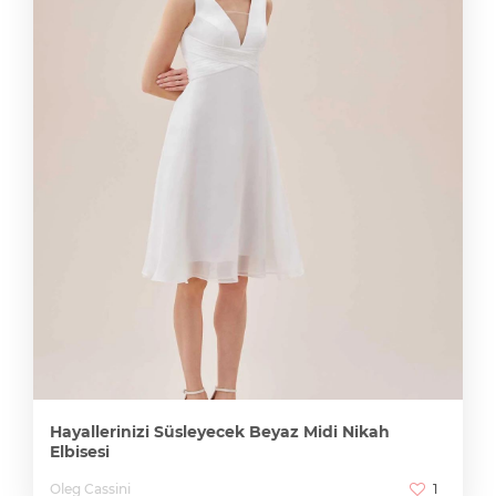
Hayallerinizi Süsleyecek Beyaz Midi Nikah
Elbisesi
Oleg Cassini
1