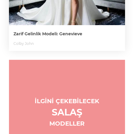
Zarif Gelinlik Modeli: Genevieve
Colby John
İLGİNİ ÇEKEBİLECEK
SALAŞ
MODELLER