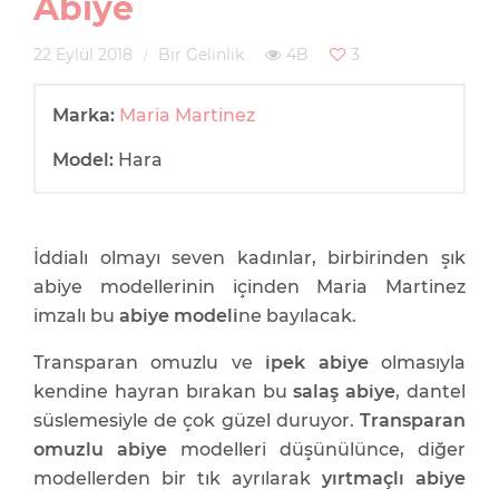
Abiye
22 Eylül 2018
Bir Gelinlik
4B
3
Marka:
Maria Martinez
Model:
Hara
İddialı olmayı seven kadınlar, birbirinden şık
abiye modellerinin içinden Maria Martinez
imzalı bu
abiye modeli
ne bayılacak.
Transparan omuzlu ve
ipek abiye
olmasıyla
kendine hayran bırakan bu
salaş abiye
, dantel
süslemesiyle de çok güzel duruyor.
Transparan
omuzlu abiye
modelleri düşünülünce, diğer
modellerden bir tık ayrılarak
yırtmaçlı abiye