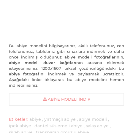
Bu abiye modelini bilgisayarınız, akıllı telefonunuz, cep
telefonunuz, tabletiniz gibi cihazlara indirmek ve daha
önce indirmiş olduğunuz
abiye modeli fotoğrafları
nın,
abiye modeli duvar kağıtları
nın arasına eklemek
isteyebilirsiniz. 1200x1607 piksel çözünürlüğündeki bu
abiye fotoğrafı
nı indirmek ve paylaşmak ücretsizdir.
Aşağıdaki linke tıklayarak bu abiye modelini hemen
indirebilirsiniz.
ABIYE MODELI İNDIR
Etiketler:
abiye
yırtmaçlı abiye
abiye modeli
ipek abiye
dantel süslemeli abiye
salaş abiye
siyah abiye
transparan omuzlu abiye