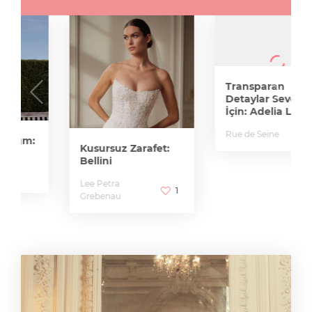
Transparan
Detaylar Sevenler
İçin: Adelia Lune
Rue de Seine
Kusursuz Zarafet:
Bellini
Lee Petra
1
Grebenau