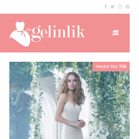
Model No:
1116