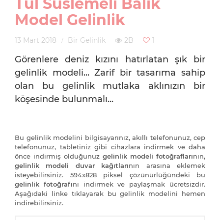
Tül Süslemeli Balık
Model Gelinlik
13 Mart 2018
Bir Gelinlik
2B
1
Görenlere deniz kızını hatırlatan şık bir
gelinlik modeli... Zarif bir tasarıma sahip
olan bu gelinlik mutlaka aklınızın bir
köşesinde bulunmalı...
Bu gelinlik modelini bilgisayarınız, akıllı telefonunuz, cep
telefonunuz, tabletiniz gibi cihazlara indirmek ve daha
önce indirmiş olduğunuz
gelinlik modeli fotoğrafları
nın,
gelinlik modeli duvar kağıtları
nın arasına eklemek
isteyebilirsiniz. 594x828 piksel çözünürlüğündeki bu
gelinlik fotoğrafı
nı indirmek ve paylaşmak ücretsizdir.
Aşağıdaki linke tıklayarak bu gelinlik modelini hemen
indirebilirsiniz.