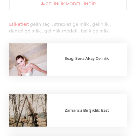
GELINLIK MODELI İNDIR
Etiketler:
gelin saçı
straplez gelinlik
gelinlik
dantel gelinlik
gelinlik modeli
balık gelinlik
Sezgi Sena Akay Gelinlik
Zamansız Bir Şıklık: East