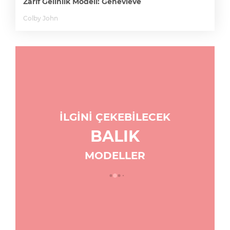
Zarif Gelinlik Modeli: Genevieve
Colby John
İLGİNİ ÇEKEBİLECEK
BALIK
MODELLER