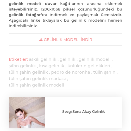
gelinlik modeli duvar kağıtları
nın arasına eklemek
isteyebilirsiniz. 1206x1068 piksel çözünürlüğündeki bu
gelinlik fotoğrafı
nı indirmek ve paylaşmak ücretsizdir.
Aşağıdaki linke tıklayarak bu gelinlik modelini hemen
indirebilirsiniz.
GELINLIK MODELI İNDIR
Etiketler:
askılı gelinlik
gelinlik
gelinlik modeli
şifon gelinlik
kısa gelinlik
ünlülerin gelinlikleri
tülin şahin gelinlik
pedro de noronha
tülin şahin
tülin şahin gelinlik markası
tülin şahin gelinlik modeli
Sezgi Sena Akay Gelinlik