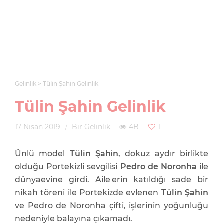
Gelinlik
Tülin Şahin Gelinlik
Tülin Şahin Gelinlik
17 Nisan 2019
Bir Gelinlik
4B
1
Ünlü model
Tülin Şahin
, dokuz aydır birlikte
olduğu Portekizli sevgilisi
Pedro de Noronha
ile
dünyaevine girdi. Ailelerin katıldığı sade bir
nikah töreni ile Portekizde evlenen
Tülin Şahin
ve Pedro de Noronha çifti, işlerinin yoğunluğu
nedeniyle balayına çıkamadı.