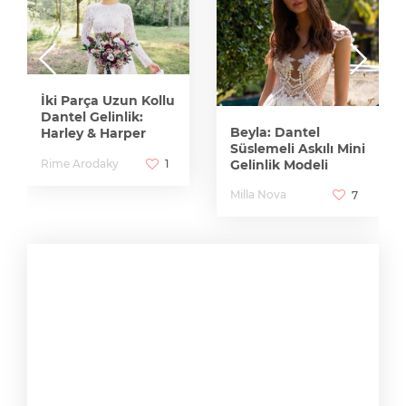
İki Parça Uzun Kollu
Dantel Gelinlik:
Beyla: Dantel
Harley & Harper
Süslemeli Askılı Mini
Gelinlik Modeli
Rime Arodaky
1
Milla Nova
7