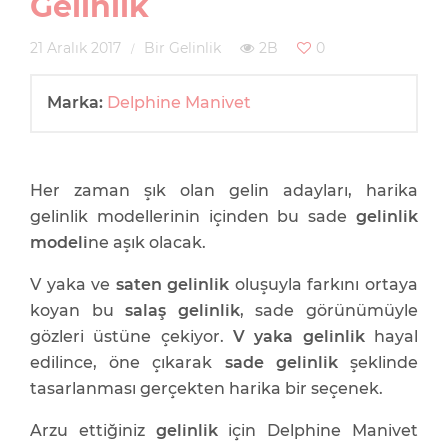
Gelinlik
21 Aralık 2017
Bir Gelinlik
2B
0
Marka:
Delphine Manivet
Her zaman şık olan gelin adayları, harika
gelinlik modellerinin içinden bu sade
gelinlik
modeli
ne aşık olacak.
V yaka ve
saten gelinlik
oluşuyla farkını ortaya
koyan bu
salaş gelinlik
, sade görünümüyle
gözleri üstüne çekiyor.
V yaka gelinlik
hayal
edilince, öne çıkarak
sade gelinlik
şeklinde
tasarlanması gerçekten harika bir seçenek.
Arzu ettiğiniz
gelinlik
için Delphine Manivet