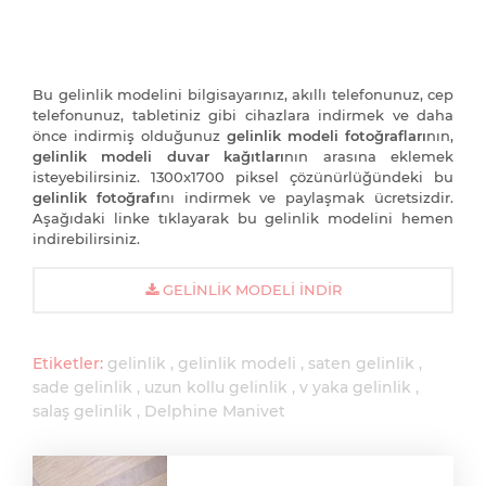
Bu gelinlik modelini bilgisayarınız, akıllı telefonunuz, cep
telefonunuz, tabletiniz gibi cihazlara indirmek ve daha
önce indirmiş olduğunuz
gelinlik modeli fotoğrafları
nın,
gelinlik modeli duvar kağıtları
nın arasına eklemek
isteyebilirsiniz. 1300x1700 piksel çözünürlüğündeki bu
gelinlik fotoğrafı
nı indirmek ve paylaşmak ücretsizdir.
Aşağıdaki linke tıklayarak bu gelinlik modelini hemen
indirebilirsiniz.
GELINLIK MODELI İNDIR
Etiketler:
gelinlik
gelinlik modeli
saten gelinlik
sade gelinlik
uzun kollu gelinlik
v yaka gelinlik
salaş gelinlik
Delphine Manivet