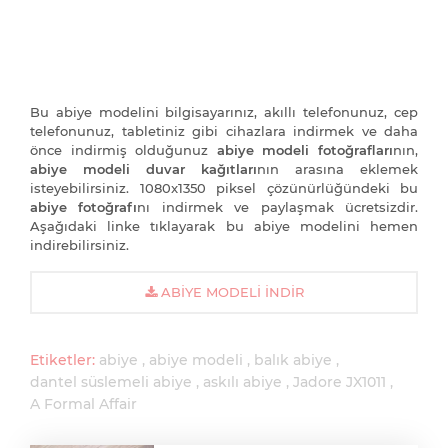
Bu abiye modelini bilgisayarınız, akıllı telefonunuz, cep
telefonunuz, tabletiniz gibi cihazlara indirmek ve daha
önce indirmiş olduğunuz
abiye modeli fotoğrafları
nın,
abiye modeli duvar kağıtları
nın arasına eklemek
isteyebilirsiniz. 1080x1350 piksel çözünürlüğündeki bu
abiye fotoğrafı
nı indirmek ve paylaşmak ücretsizdir.
Aşağıdaki linke tıklayarak bu abiye modelini hemen
indirebilirsiniz.
ABIYE MODELI İNDIR
Etiketler:
abiye
abiye modeli
balık abiye
dantel süslemeli abiye
askılı abiye
Jadore JX1011
A Formal Affair