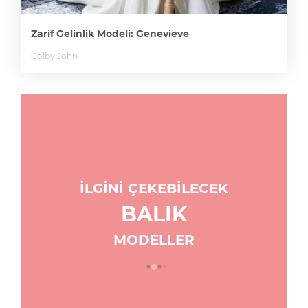
Zarif Gelinlik Modeli: Genevieve
Colby John
İLGİNİ ÇEKEBİLECEK
BALIK
MODELLER