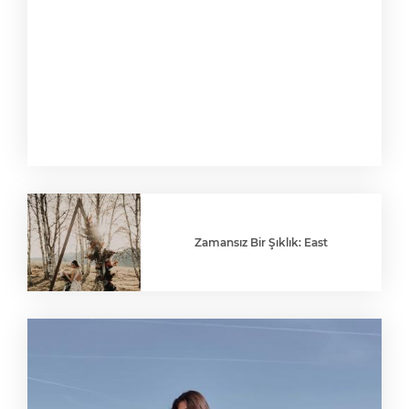
Zamansız Bir Şıklık: East