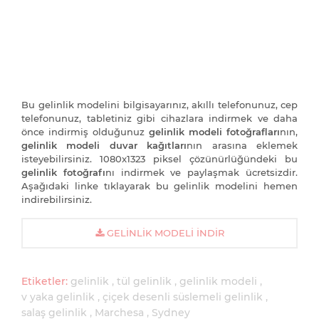
Bu gelinlik modelini bilgisayarınız, akıllı telefonunuz, cep
telefonunuz, tabletiniz gibi cihazlara indirmek ve daha
önce indirmiş olduğunuz
gelinlik modeli fotoğrafları
nın,
gelinlik modeli duvar kağıtları
nın arasına eklemek
isteyebilirsiniz. 1080x1323 piksel çözünürlüğündeki bu
gelinlik fotoğrafı
nı indirmek ve paylaşmak ücretsizdir.
Aşağıdaki linke tıklayarak bu gelinlik modelini hemen
indirebilirsiniz.
GELINLIK MODELI İNDIR
Etiketler:
gelinlik
tül gelinlik
gelinlik modeli
v yaka gelinlik
çiçek desenli süslemeli gelinlik
salaş gelinlik
Marchesa
Sydney