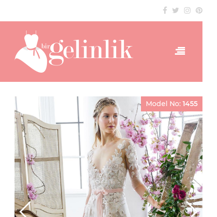
Model No:
1455