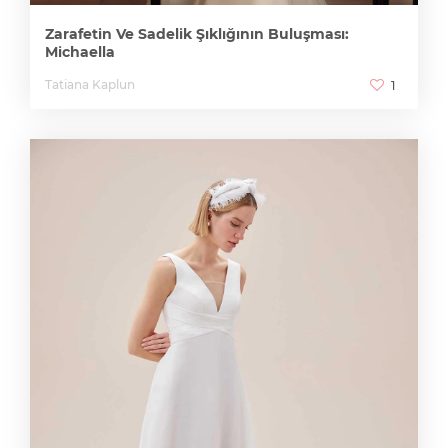
Zarafetin Ve Sadelik Şıklığının Buluşması:
Michaella
Tatiana Kaplun
1