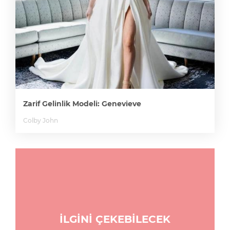
Zarif Gelinlik Modeli: Genevieve
Colby John
İLGİNİ ÇEKEBİLECEK