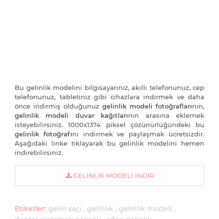
Bu gelinlik modelini bilgisayarınız, akıllı telefonunuz, cep
telefonunuz, tabletiniz gibi cihazlara indirmek ve daha
önce indirmiş olduğunuz
gelinlik modeli fotoğrafları
nın,
gelinlik modeli duvar kağıtları
nın arasına eklemek
isteyebilirsiniz. 1000x1374 piksel çözünürlüğündeki bu
gelinlik fotoğrafı
nı indirmek ve paylaşmak ücretsizdir.
Aşağıdaki linke tıklayarak bu gelinlik modelini hemen
indirebilirsiniz.
GELINLIK MODELI İNDIR
Etiketler:
gelin saçı
gelinlik
gelinlik modeli