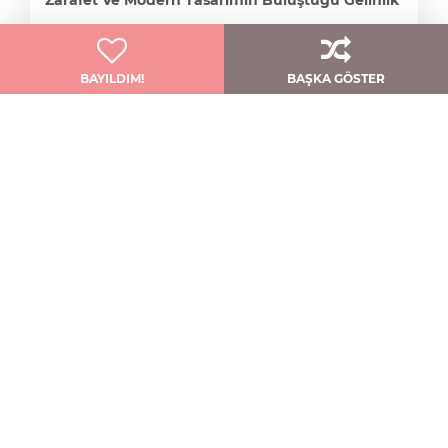
Zarafet Ve Modern Tasarımın Buluştuğu Gelinlik
Qnique Bridal
BAYILDIM!
BAŞKA GÖSTER