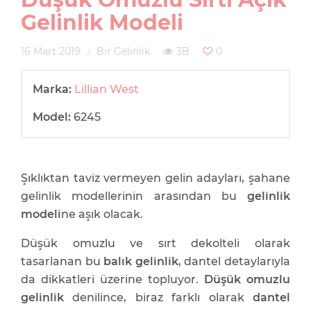
Gelinlik Modeli
16 Mart 2019
Bir Gelinlik
3B
0
Marka:
Lillian West
Model:
6245
Şıklıktan taviz vermeyen gelin adayları, şahane
gelinlik modellerinin arasından bu
gelinlik
modeli
ne aşık olacak.
Düşük omuzlu ve sırt dekolteli olarak
tasarlanan bu
balık gelinlik
, dantel detaylarıyla
da dikkatleri üzerine topluyor.
Düşük omuzlu
gelinlik
denilince, biraz farklı olarak
dantel