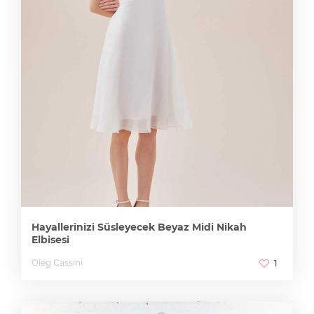
Hayallerinizi Süsleyecek Beyaz Midi Nikah
Elbisesi
Oleg Cassini
1