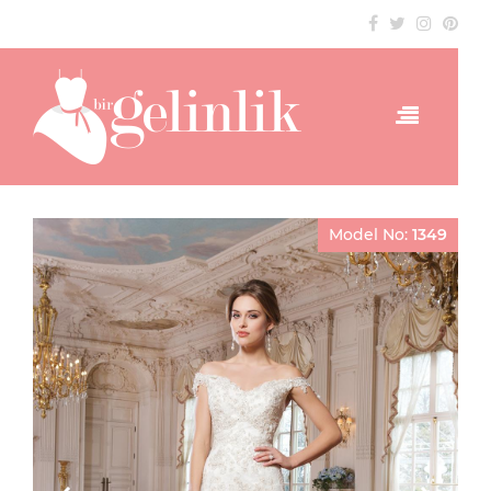
Model No:
1349