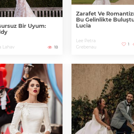
Zarafet Ve Romanti
Bu Gelinlikte Buluştu
Lucia
ursuz Bir Uyum:
ddy
Lee Petra
1
a Lahav
Grebenau
1B