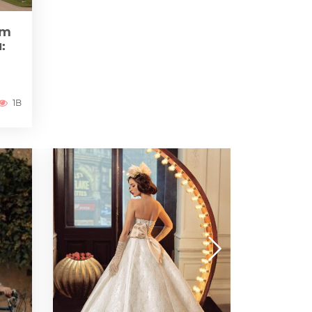
zm
:
1B