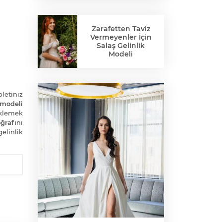
Zarafetten Taviz
Vermeyenler İçin
Salaş Gelinlik
Modeli
bletiniz
 modeli
klemek
ğrafı
nı
elinlik