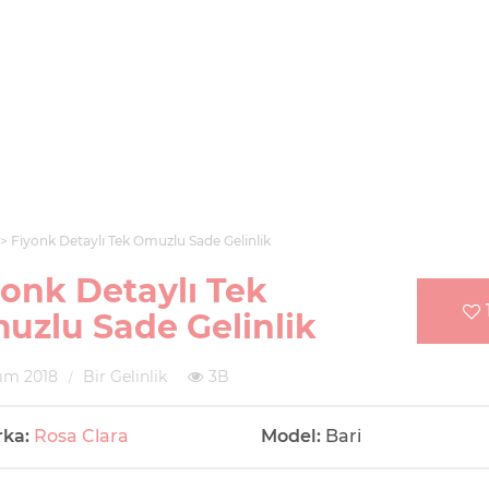
Fiyonk Detaylı Tek Omuzlu Sade Gelinlik
yonk Detaylı Tek
uzlu Sade Gelinlik
ım 2018
Bir Gelinlik
3B
rka:
Rosa Clara
Model:
Bari