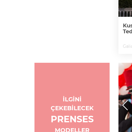
Kus
Te
Gali
İLGİNİ
ÇEKEBİLECEK
PRENSES
MODELLER