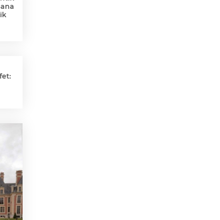
Sana
ik
et: