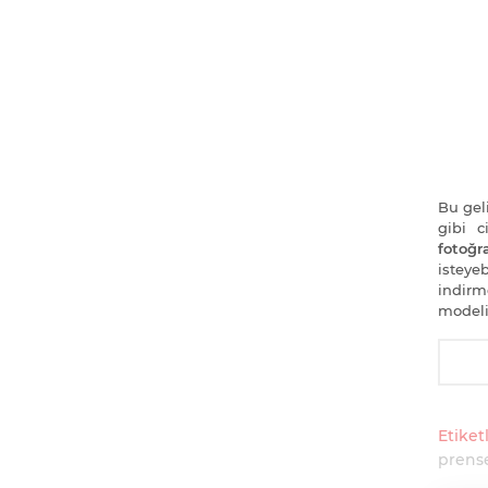
Bu geli
gibi 
fotoğra
isteye
indirm
modeli
Etiketl
prense