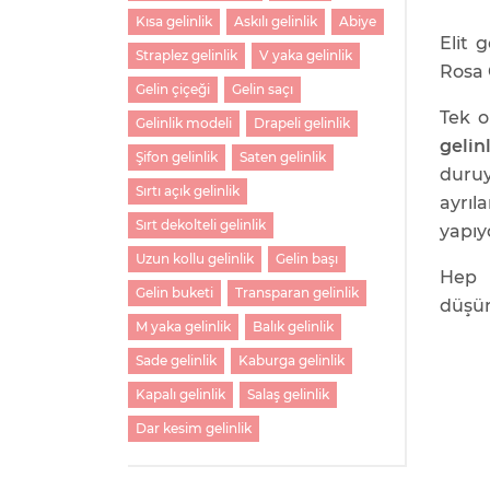
Kısa gelinlik
Askılı gelinlik
Abiye
Elit 
Straplez gelinlik
V yaka gelinlik
Rosa 
Gelin çiçeği
Gelin saçı
Tek 
Gelinlik modeli
Drapeli gelinlik
gelin
Şifon gelinlik
Saten gelinlik
duru
Sırtı açık gelinlik
ayrı
Sırt dekolteli gelinlik
yapıy
Uzun kollu gelinlik
Gelin başı
Hep 
Gelin buketi
Transparan gelinlik
düşüne
M yaka gelinlik
Balık gelinlik
Sade gelinlik
Kaburga gelinlik
Kapalı gelinlik
Salaş gelinlik
Dar kesim gelinlik