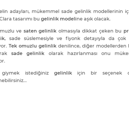
gelin adayları, mükemmel sade gelinlik modellerinin i
Clara tasarımı bu
gelinlik modeli
ne aşık olacak.
omuzlu ve
saten gelinlik
olmasıyla dikkat çeken bu
pr
lik
, sade süslemesiyle ve fiyonk detayıyla da çok
yor.
Tek omuzlu gelinlik
denilince, diğer modellerden b
larak
sade gelinlik
olarak hazırlanması onu mük
or.
giymek istediğiniz
gelinlik
için bir seçenek o
bilirsiniz...