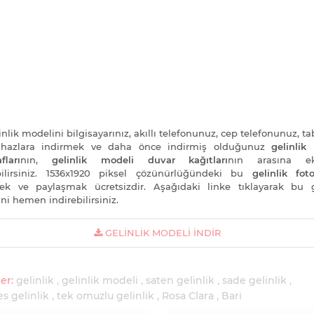
nlik modelini bilgisayarınız, akıllı telefonunuz, cep telefonunuz, ta
cihazlara indirmek ve daha önce indirmiş olduğunuz
gelinlik
fları
nın,
gelinlik modeli duvar kağıtları
nın arasına e
bilirsiniz. 1536x1920 piksel çözünürlüğündeki bu
gelinlik foto
ek ve paylaşmak ücretsizdir. Aşağıdaki linke tıklayarak bu g
ni hemen indirebilirsiniz.
GELINLIK MODELI İNDIR
er:
gelinlik
gelinlik modeli
saten gelinlik
sade gelinlik
s gelinlik
tek omuzlu gelinlik
Rosa Clara
Bari