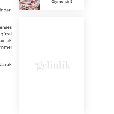
Giymelisin?
çinden
enses
 güzel
ir tık
emmel
larak