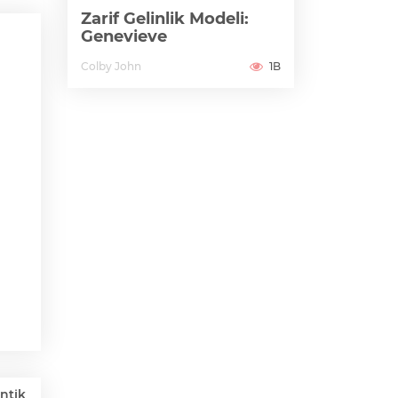
Zarif Gelinlik Modeli:
Genevieve
Colby John
1B
ntik