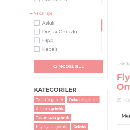
Kaburga
Yaka Tipi
Kısa
Askılı
Prenses
Düşük Omuzlu
Salaş
Hippi
Tulum
Kapalı
Kayık Yaka
Gelinlik
Kolsuz
MODEL BUL
Fi
M Yaka
Straplez
Om
KATEGORİLER
Tek Omuzlu
25 Kas
Tesettür gelinlik
Dekolteli gelinlik
Tesettür
A kesim gelinlik
Transparan Omuzlu
Ma
V Yaka
Tek omuzlu gelinlik
Kayık yaka gelinlik
Gelinlik