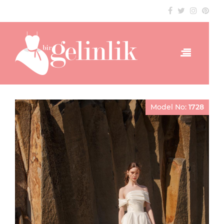
Model No:
1728