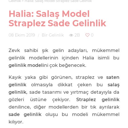
Gelinlik
Halia: Salaş Model Straplez Sade Gelinlik
Halia: Salaş Model
Straplez Sade Gelinlik
08 Ekim 2019
Bir Gelinlik
2B
0
Zevk sahibi şık gelin adayları, mükemmel
gelinlik modellerinin içinden Halia isimli bu
gelinlik modeli
ni çok beğenecek.
Kayık yaka gibi görünen, straplez ve
saten
gelinlik
olmasıyla dikkat çeken bu
salaş
gelinlik
, sade tasarımı ve yırtmaç detayıyla da
gözleri üstüne çekiyor.
Straplez gelinlik
denilince, diğer modellerden bir tık ayrılarak
sade gelinlik
oluşu bu modeli mükemmel
kılıyor.