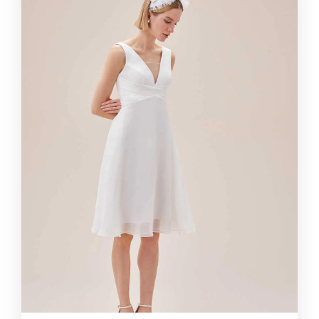
Zarafetin Ve Sadelik Şıklığının Buluşması:
Michaella
Tatiana Kaplun
1