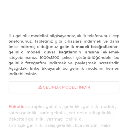
Bu gelinlik modelini bilgisayarınız, akıllı telefonunuz, cep
telefonunuz, tabletiniz gibi cihazlara indirmek ve daha
önce indirmiş olduğunuz
gelinlik modeli fotoğrafları
nın,
gelinlik modeli duvar kağıtları
nın arasına eklemek
isteyebilirsiniz. 1000x1500 piksel çözünürlüğündeki bu
gelinlik fotoğrafı
nı indirmek ve paylaşmak ücretsizdir.
Aşağıdaki linke tıklayarak bu gelinlik modelini hemen
indirebilirsiniz.
GELINLIK MODELI İNDIR
Etiketler:
straplez gelinlik
gelinlik
gelinlik modeli
saten gelinlik
sade gelinlik
sırt dekolteli gelinlik
dekolteli gelinlik
yırtmaçlı gelinlik
sırtı açık gelinlik
salaş gelinlik
Eva Lendel
Halia