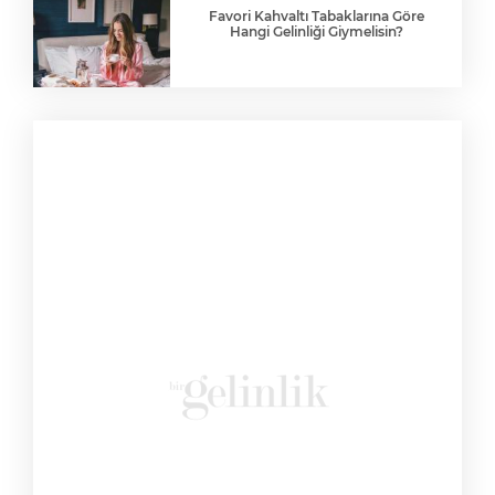
Şıkır Şıkır Gelinlik: Tesfi
Tatiana Kaplun
Favori Kahvaltı Tabaklarına Göre
Hangi Gelinliği Giymelisin?