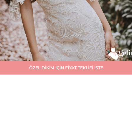
ÖZEL DİKİM İÇİN FİYAT TEKLİFİ İSTE