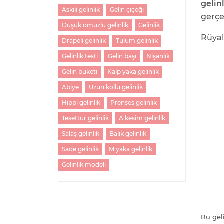
gelin
Askılı gelinlik
Gelin çiçeği
gerçe
Düşük omuzlu gelinlik
Gelinlik
Rüyal
Drapeli gelinlik
Tulum gelinlik
Gelinlik testi
Gelin başı
Nişanlık
Gelin buketi
Kalp yaka gelinlik
Abiye
Uzun kollu gelinlik
Hippi gelinlik
Prenses gelinlik
Tesettür gelinlik
A kesim gelinlik
Salaş gelinlik
Balık gelinlik
Sade gelinlik
M yaka gelinlik
Gelinlik modeli
Bu geli