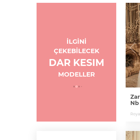
İLGİNİ
ÇEKEBİLECEK
DAR KESIM
MODELLER
Gelinlik
Zar
Nb
Şıkır Şıkır Gelinlik: Tesfi
2B
Roya
1
Tatiana Kaplun
1B