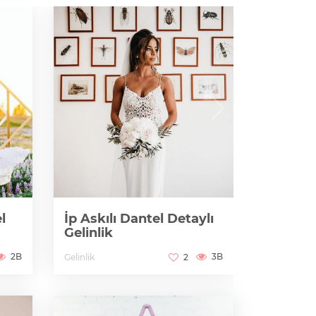
l
İp Askılı Dantel Detaylı
Gelinlik
İp Askıl
2B
3B
Gelinlik
2
Bo and Luc