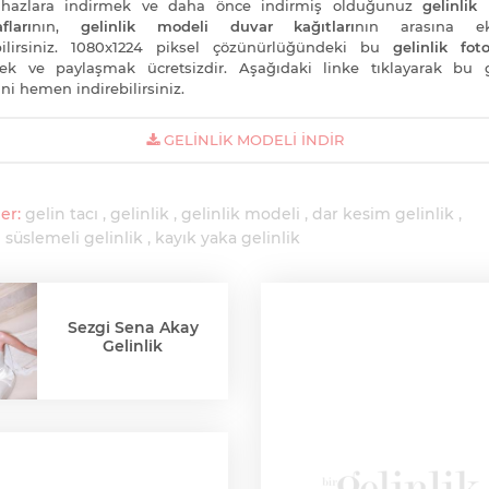
cihazlara indirmek ve daha önce indirmiş olduğunuz
gelinlik
fları
nın,
gelinlik modeli duvar kağıtları
nın arasına e
bilirsiniz. 1080x1224 piksel çözünürlüğündeki bu
gelinlik foto
ek ve paylaşmak ücretsizdir. Aşağıdaki linke tıklayarak bu g
ni hemen indirebilirsiniz.
GELINLIK MODELI İNDIR
er:
gelin tacı
gelinlik
gelinlik modeli
dar kesim gelinlik
 süslemeli gelinlik
kayık yaka gelinlik
Sezgi Sena Akay
Gelinlik