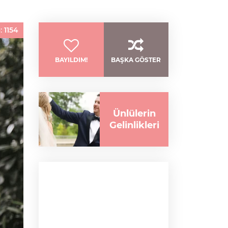
:
1154
BAYILDIM!
BAŞKA GÖSTER
Ünlülerin
Gelinlikleri