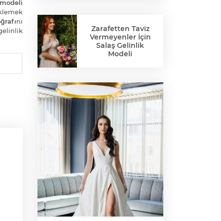
 modeli
klemek
ğrafı
nı
Zarafetten Taviz
elinlik
Vermeyenler İçin
Salaş Gelinlik
Modeli