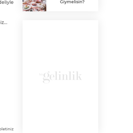
Giymelisin?
liyle
z...
bletiniz