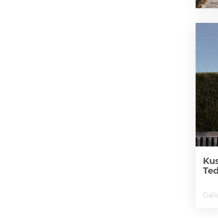
Kus
Te
Gali