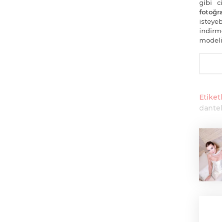
gibi 
fotoğra
isteye
indirm
modeli
Etiketl
dantel