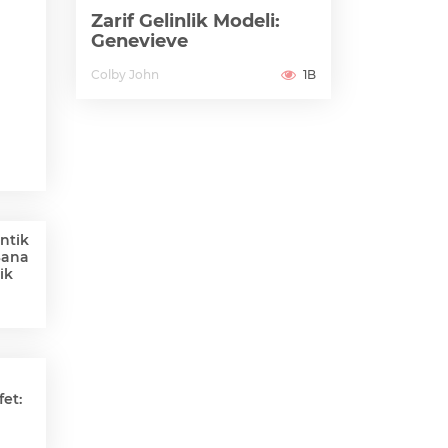
Zarif Gelinlik Modeli:
Genevieve
Colby John
1B
ntik
Sana
ik
et: