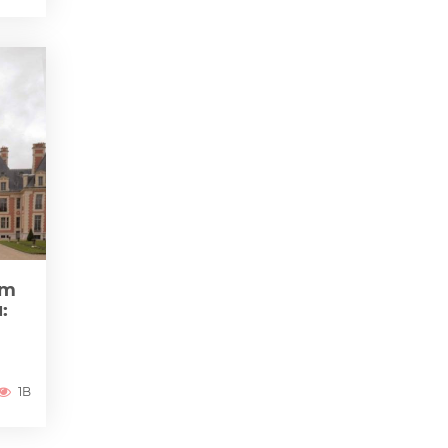
zm
:
1B