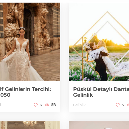
if Gelinlerin Tercihi:
Püskül Detaylı Dante
 050
Gelinlik
5B
l
Gelinlik
6
5