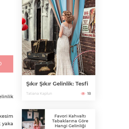
0
Şıkır Şıkır Gelinlik: Tesfi
Tatiana Kaplun
1B
linlik
Favori Kahvaltı
kesim
Tabaklarına Göre
k yaka
Hangi Gelinliği