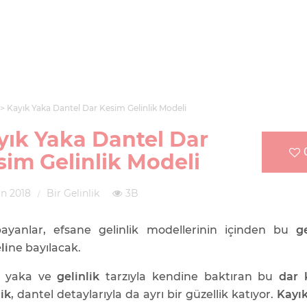
Kayık Yaka Dantel Dar Kesim Gelinlik Modeli
yık Yaka Dantel Dar
sim Gelinlik Modeli
an 2018
Bir Gelinlik
3B
bayanlar, efsane gelinlik modellerinin içinden bu
ge
li
ne bayılacak.
k yaka ve
gelinlik
tarzıyla kendine baktıran bu
dar 
lik
, dantel detaylarıyla da ayrı bir güzellik katıyor.
Kayı