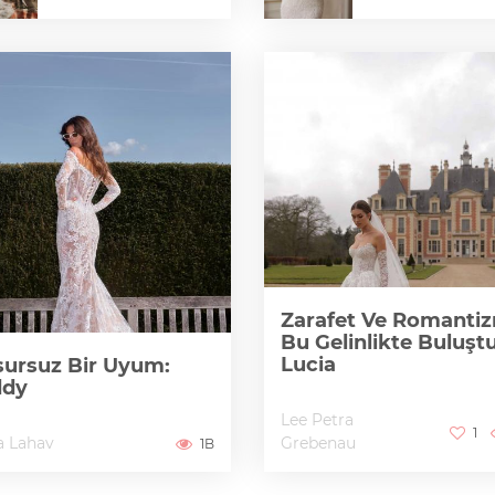
Zarafet Ve Romanti
Bu Gelinlikte Buluştu
Lucia
ursuz Bir Uyum:
ddy
Lee Petra
1
a Lahav
Grebenau
1B