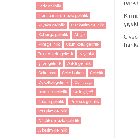
renkl
Sade gelinlik
Kırmı
Transparan omuzlu gelinlik
çiçekl
M yaka gelinlik
Dar kesim gelinlik
Kaburga gelinlik
Abiye
Giyec
harik
Mini gelinlik
Uzun kollu gelinlik
Tek omuzlu gelinlik
Nişanlık
Şifon gelinlik
Askılı gelinlik
Gelin başı
Gelin buketi
Gelinlik
Dekolteli gelinlik
Gelin saçı
Tesettür gelinlik
Gelin çiçeği
Tulum gelinlik
Prenses gelinlik
Straplez gelinlik
Düşük omuzlu gelinlik
A kesim gelinlik