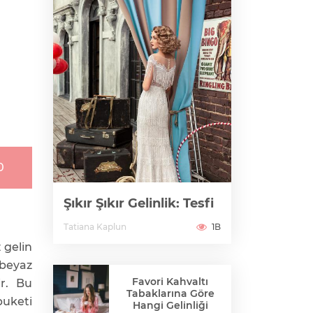
0
Şıkır Şıkır Gelinlik: Tesfi
Tatiana Kaplun
1B
 gelin
 beyaz
Favori Kahvaltı
ir. Bu
Tabaklarına Göre
buketi
Hangi Gelinliği