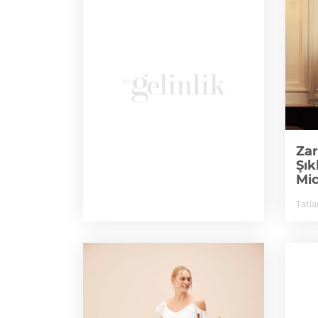
Zar
Şık
Mic
Tati