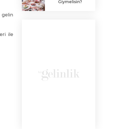
Giymelisin?
 gelin
ri ile