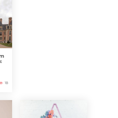
zm
:
1B