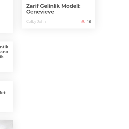
Zarif Gelinlik Modeli:
Genevieve
Colby John
1B
ntik
Sana
ik
et: