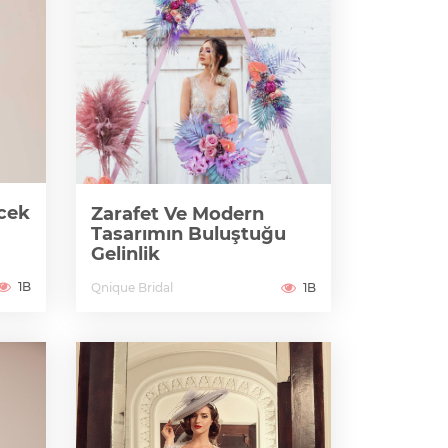
ecek
Zarafet Ve Modern
Tasarımın Buluştuğu
Gelinlik
1B
Qnique Bridal
1B