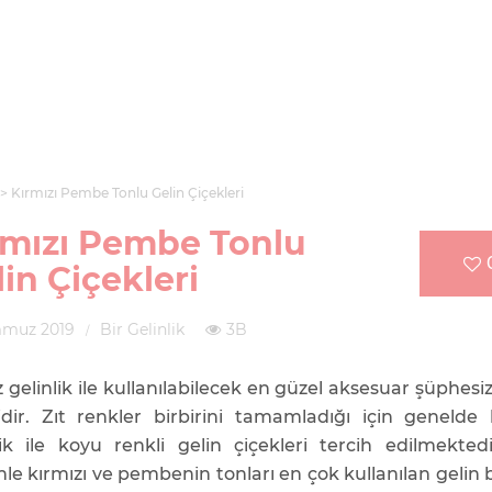
Kırmızı Pembe Tonlu Gelin Çiçekleri
rmızı Pembe Tonlu
in Çiçekleri
mmuz 2019
Bir Gelinlik
3B
 gelinlik ile kullanılabilecek en güzel aksesuar şüphesiz
idir. Zıt renkler birbirini tamamladığı için genelde
lik ile koyu renkli gelin çiçekleri tercih edilmekted
le kırmızı ve pembenin tonları en çok kullanılan gelin 