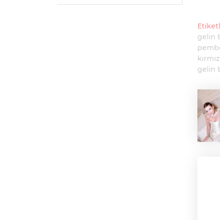
Etiketl
gelin 
pembe
kırmız
gelin 