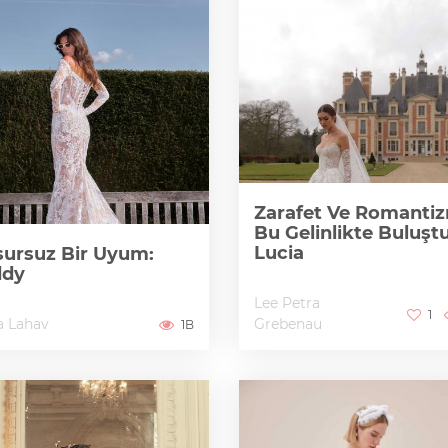
Zarafet Ve Romanti
Bu Gelinlikte Buluştu
Lucia
ursuz Bir Uyum:
ddy
Lee Petra
1
a Lahav
Grebenau
1B