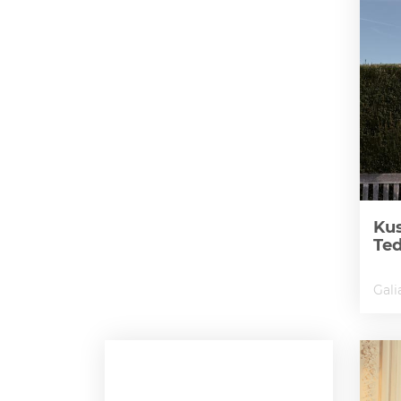
Kus
Te
Gali