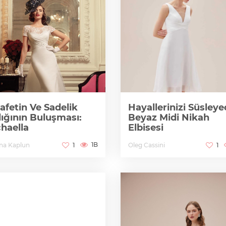
afetin Ve Sadelik
Hayallerinizi Süsley
lığının Buluşması:
Beyaz Midi Nikah
haella
Elbisesi
1B
ana Kaplun
Oleg Cassini
1
1