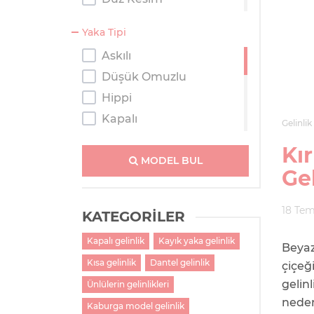
Kaburga
Yaka Tipi
Kısa
Askılı
Prenses
Düşük Omuzlu
Salaş
Hippi
Tulum
Kapalı
Gelinlik
Kayık Yaka
Kı
Kolsuz
MODEL BUL
Gel
M Yaka
Straplez
18 Te
KATEGORİLER
Tek Omuzlu
Kapalı gelinlik
Kayık yaka gelinlik
Tesettür
Beyaz
Kısa gelinlik
Dantel gelinlik
Transparan Omuzlu
çiçeğ
gelin
V Yaka
Ünlülerin gelinlikleri
neden
Kaburga model gelinlik