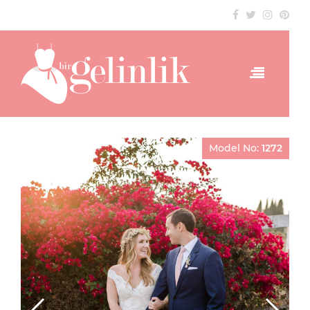
Model No:
1272