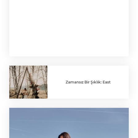
Zamansız Bir Şıklık: East