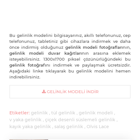
Bu gelinlik modelini bilgisayarınız, akıllı telefonunuz, cep
telefonunuz, tabletiniz gibi cihazlara indirmek ve daha
önce indirmiş olduğunuz
gelinlik modeli fotoğrafları
nın,
gelinlik modeli duvar kağıtları
nın arasına eklemek
isteyebilirsiniz. 1300x1700 piksel çözünürlüğündeki bu
gelinlik fotoğrafı
nı indirmek ve paylaşmak ücretsizdir.
Aşağıdaki linke tıklayarak bu gelinlik modelini hemen
indirebilirsiniz.
GELINLIK MODELI İNDIR
Etiketler:
gelinlik
tül gelinlik
gelinlik modeli
v yaka gelinlik
çiçek desenli süslemeli gelinlik
kayık yaka gelinlik
salaş gelinlik
Olvis Lace