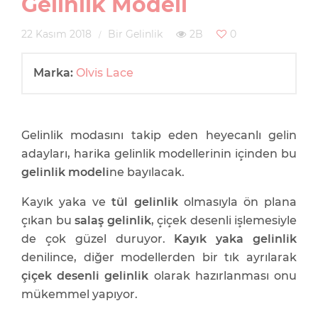
Gelinlik Modeli
22 Kasım 2018
Bir Gelinlik
2B
0
Marka:
Olvis Lace
Gelinlik modasını takip eden heyecanlı gelin
adayları, harika gelinlik modellerinin içinden bu
gelinlik modeli
ne bayılacak.
Kayık yaka ve
tül gelinlik
olmasıyla ön plana
çıkan bu
salaş gelinlik
, çiçek desenli işlemesiyle
de çok güzel duruyor.
Kayık yaka gelinlik
denilince, diğer modellerden bir tık ayrılarak
çiçek desenli gelinlik
olarak hazırlanması onu
mükemmel yapıyor.