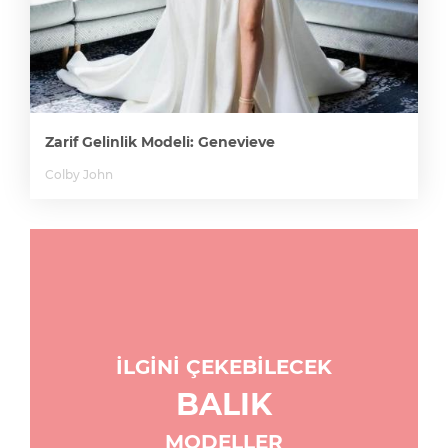
Zarif Gelinlik Modeli: Genevieve
Colby John
İLGİNİ ÇEKEBİLECEK
BALIK
MODELLER