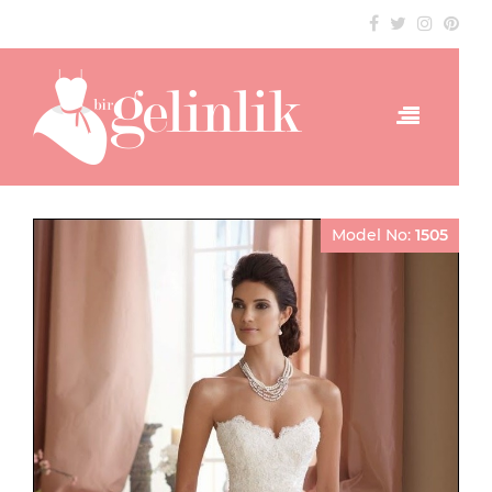
Model No:
1505