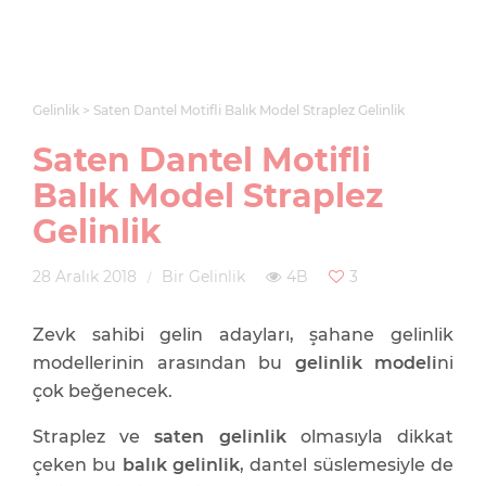
Gelinlik
Saten Dantel Motifli Balık Model Straplez Gelinlik
Saten Dantel Motifli
Balık Model Straplez
Gelinlik
28 Aralık 2018
Bir Gelinlik
4B
3
Zevk sahibi gelin adayları, şahane gelinlik
modellerinin arasından bu
gelinlik modeli
ni
çok beğenecek.
Straplez ve
saten gelinlik
olmasıyla dikkat
çeken bu
balık gelinlik
, dantel süslemesiyle de