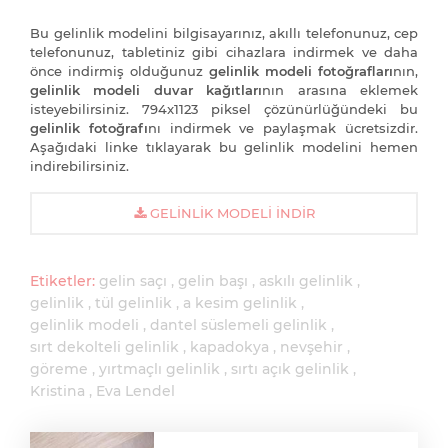
Bu gelinlik modelini bilgisayarınız, akıllı telefonunuz, cep
telefonunuz, tabletiniz gibi cihazlara indirmek ve daha
önce indirmiş olduğunuz
gelinlik modeli fotoğrafları
nın,
gelinlik modeli duvar kağıtları
nın arasına eklemek
isteyebilirsiniz. 794x1123 piksel çözünürlüğündeki bu
gelinlik fotoğrafı
nı indirmek ve paylaşmak ücretsizdir.
Aşağıdaki linke tıklayarak bu gelinlik modelini hemen
indirebilirsiniz.
GELINLIK MODELI İNDIR
Etiketler:
gelin saçı
gelin başı
askılı gelinlik
gelinlik
tül gelinlik
a kesim gelinlik
gelinlik modeli
dantel süslemeli gelinlik
sırt dekolteli gelinlik
kapadokya
nevşehir
göreme
yırtmaçlı gelinlik
sırtı açık gelinlik
Kristina
Eva Lendel