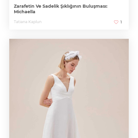
Zarafetin Ve Sadelik Şıklığının Buluşması:
Michaella
Tatiana Kaplun
1