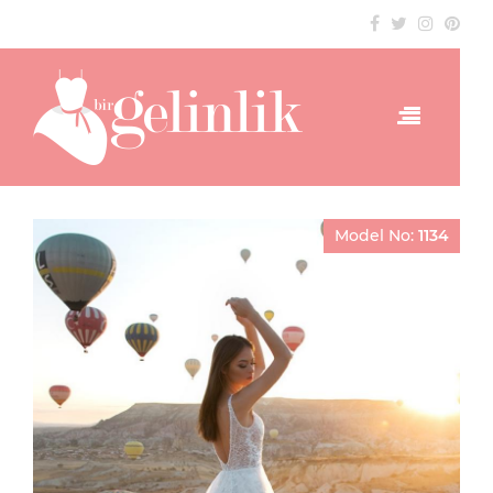
Model No:
1134