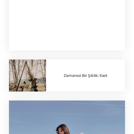
Zamansız Bir Şıklık: East