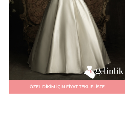
ÖZEL DİKİM İÇİN FİYAT TEKLİFİ İSTE