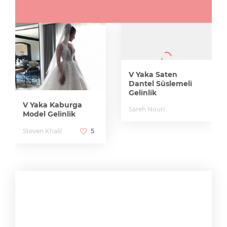
V Yaka Saten
Dantel Süslemeli
Gelinlik
V Yaka Kaburga
Sareh Nouri
Model Gelinlik
Steven Khalil
5