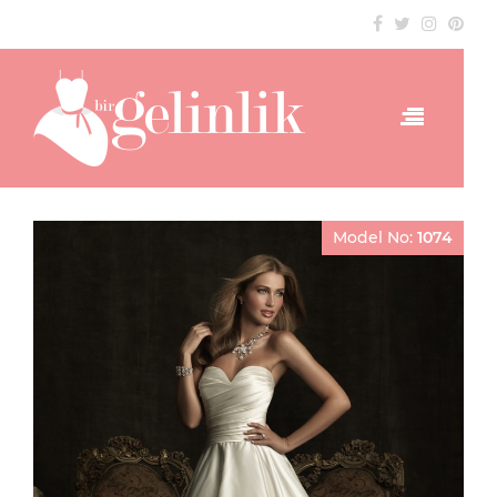
Model No:
1074