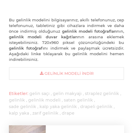
Bu gelinlik modelini bilgisayarınız, akıllı telefonunuz, cep
telefonunuz, tabletiniz gibi cihazlara indirmek ve daha
önce indirmiş olduğunuz
gelinlik modeli fotoğrafları
nın,
gelinlik modeli duvar kağıtları
nın arasına eklemek
isteyebilirsiniz. 720x960 piksel çözünürlüğündeki bu
gelinlik fotoğrafı
nı indirmek ve paylaşmak ücretsizdir.
Aşağıdaki linke tıklayarak bu gelinlik modelini hemen
indirebilirsiniz.
GELINLIK MODELI İNDIR
Etiketler:
gelin saçı
gelin makyajı
straplez gelinlik
gelinlik
gelinlik modeli
saten gelinlik
sade gelinlik
kalp yaka gelinlik
drapeli gelinlik
kalp yaka
zarif gelinlik
drape