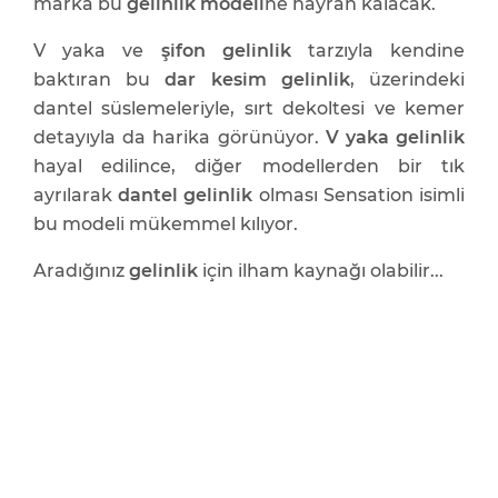
marka bu
gelinlik modeli
ne hayran kalacak.
V yaka ve
şifon gelinlik
tarzıyla kendine
baktıran bu
dar kesim gelinlik
, üzerindeki
dantel süslemeleriyle, sırt dekoltesi ve kemer
detayıyla da harika görünüyor.
V yaka gelinlik
hayal edilince, diğer modellerden bir tık
ayrılarak
dantel gelinlik
olması Sensation isimli
bu modeli mükemmel kılıyor.
Aradığınız
gelinlik
için ilham kaynağı olabilir...