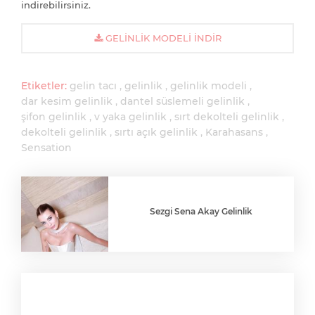
indirebilirsiniz.
GELINLIK MODELI İNDIR
Etiketler:
gelin tacı
gelinlik
gelinlik modeli
dar kesim gelinlik
dantel süslemeli gelinlik
şifon gelinlik
v yaka gelinlik
sırt dekolteli gelinlik
dekolteli gelinlik
sırtı açık gelinlik
Karahasans
Sensation
Sezgi Sena Akay Gelinlik