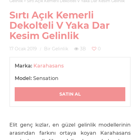
Gelinlik
Sırtı Açık Kemerli Dekolteli V Yaka Dar Kesim Gelinlik
Sırtı Açık Kemerli
Dekolteli V Yaka Dar
Kesim Gelinlik
17 Ocak 2019
Bir Gelinlik
3B
0
Marka:
Karahasans
Model:
Sensation
SATIN AL
Elit genç kızlar, en güzel gelinlik modellerinin
arasından farkını ortaya koyan Karahasans