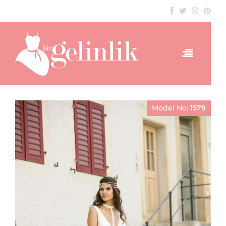
Model No:
1579