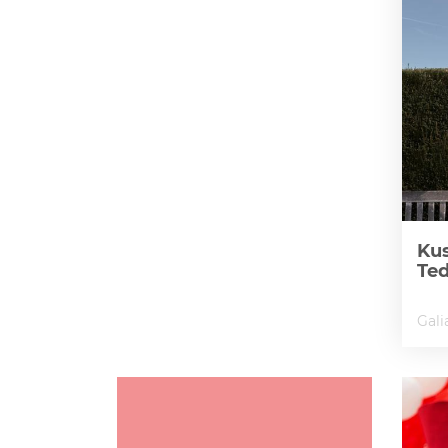
Kus
Te
Gali