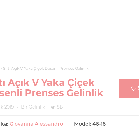
Sırtı Açık V Yaka Çiçek Desenli Prenses Gelinlik
tı Açık V Yaka Çiçek
senli Prenses Gelinlik
k 2019
Bir Gelinlik
8B
rka:
Giovanna Alessandro
Model:
46-18