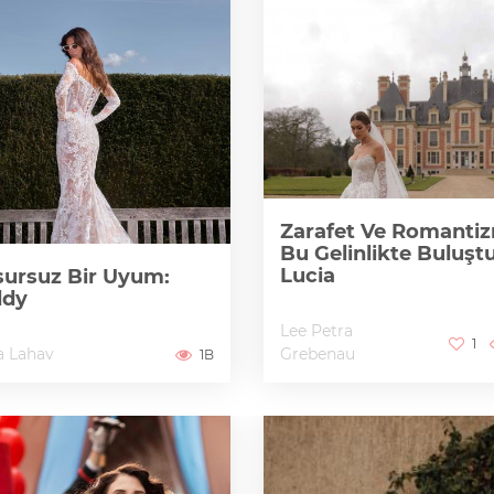
Zarafet Ve Romanti
Bu Gelinlikte Buluştu
Lucia
ursuz Bir Uyum:
ddy
Lee Petra
1
a Lahav
Grebenau
1B