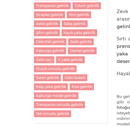
Transparan gelinlik
Tulum gelinlik
Zevk 
Straplez gelinlik
Mini gelinlik
arası
Askılı gelinlik
Salaş gelinlik
gelin
Şifon gelinlik
Kayık yaka gelinlik
Sırtı
Dekolteli gelinlik
Balık gelinlik
prens
Kaburga gelinlik
Dantel gelinlik
yaka 
Gelin saçı
V yaka gelinlik
desen
Düşük omuzlu gelinlik
Hayal
Saten gelinlik
Gelin buketi
Kalp yaka gelinlik
Kısa gelinlik
Kaburga model gelinlik
Bu geli
gibi 
Transparan omuzlu gelinlik
fotoğra
isteye
Tek omuzlu gelinlik
indirm
modeli