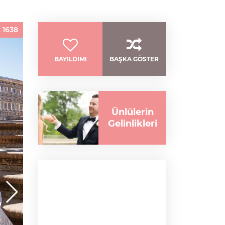
:
1638
BAYILDIM!
BAŞKA GÖSTER
Ünlülerin
Gelinlikleri