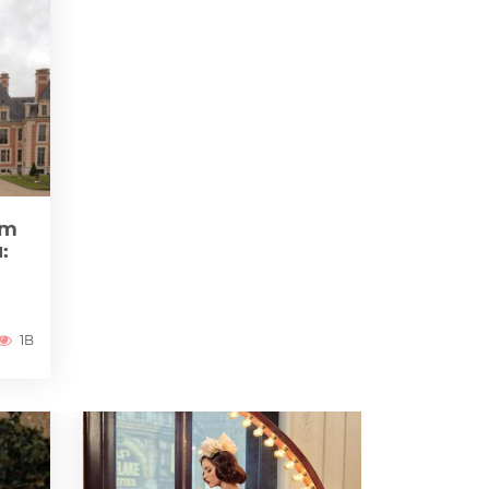
zm
:
1B