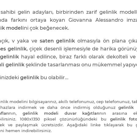
sahibi gelin adayları, birbirinden zarif gelinlik modell
nda farkını ortaya koyan Giovanna Alessandro imz
lik modeli
ni çok beğenecek.
 açık, v yaka ve
saten gelinlik
olmasıyla ön plana çık
es gelinlik
, çiçek desenli işlemesiyle de harika görün
gelinlik
hayal edilince, biraz farklı olarak dekolteli v
li gelinlik
şeklinde tasarlanması onu mükemmel yapıy
inizdeki
gelinlik
bu olabilir...
nlik modelini bilgisayarınız, akıllı telefonunuz, cep telefonunuz, ta
cihazlara indirmek ve daha önce indirmiş olduğunuz
gelinlik
fları
nın,
gelinlik modeli duvar kağıtları
nın arasına e
bilirsiniz. 1080x1350 piksel çözünürlüğündeki bu
gelinlik foto
ek ve paylaşmak ücretsizdir. Aşağıdaki linke tıklayarak bu g
ni hemen indirebilirsiniz.