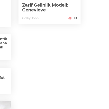
Zarif Gelinlik Modeli:
Genevieve
Colby John
1B
ntik
Sana
ik
et: