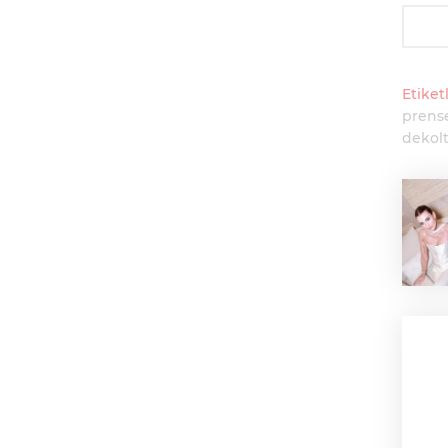
Etiketl
prense
dekolt