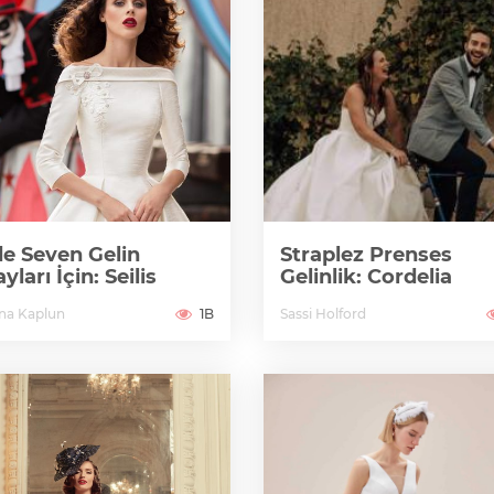
e Seven Gelin
Straplez Prenses
yları İçin: Seilis
Gelinlik: Cordelia
ana Kaplun
1B
Sassi Holford