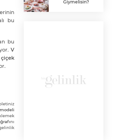
Giymelisin?
erinin
alı bu
an bu
üyor.
V
e
çiçek
or.
bletiniz
 modeli
klemek
ğrafı
nı
elinlik