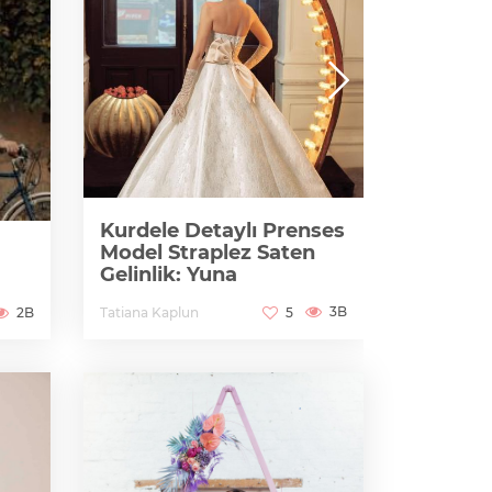
Kurdele Detaylı Prenses
Prenses
Model Straplez Saten
Yaka Ke
Gelinlik: Yuna
Gelinlik
3B
Tatiana Kaplun
Tatiana Kap
2B
5