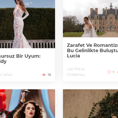
Zarafet Ve Romanti
Bu Gelinlikte Buluştu
Lucia
ursuz Bir Uyum:
ddy
Lee Petra
1
a Lahav
Grebenau
1B