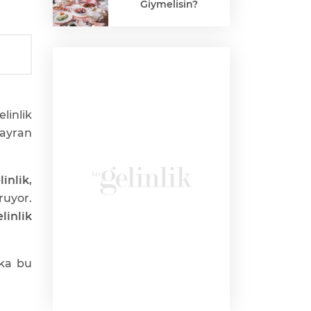
Giymelisin?
inlik
ayran
linlik
,
ruyor.
linlik
ka bu