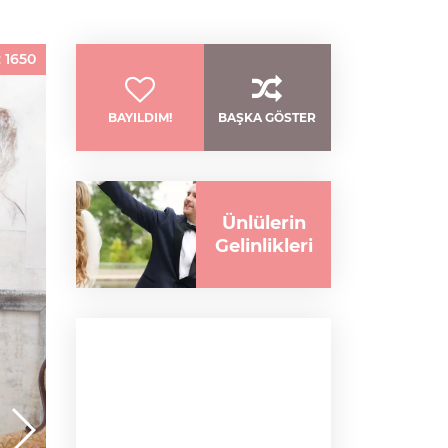
:
1650
BAYILDIM!
BAŞKA GÖSTER
Ünlülerin
Gelinlikleri