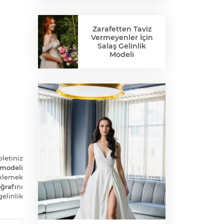
Zarafetten Taviz
Vermeyenler İçin
Salaş Gelinlik
Modeli
bletiniz
 modeli
klemek
ğrafı
nı
elinlik