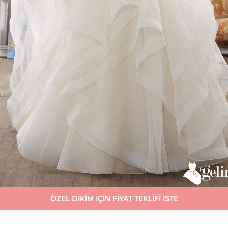
ÖZEL DİKİM İÇİN FİYAT TEKLİFİ İSTE