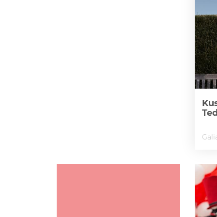
Kus
Te
Gali