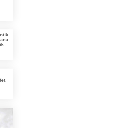
ntik
Sana
ik
et: