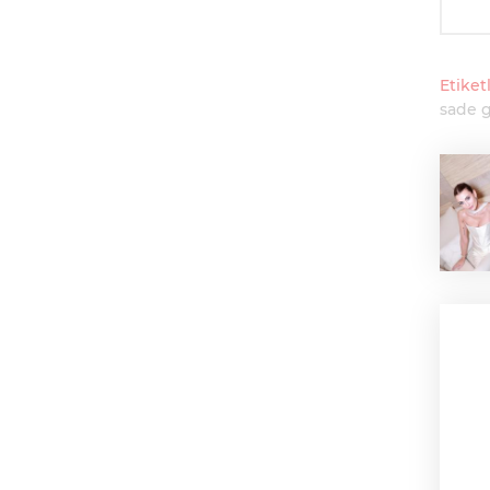
Etiketl
sade g