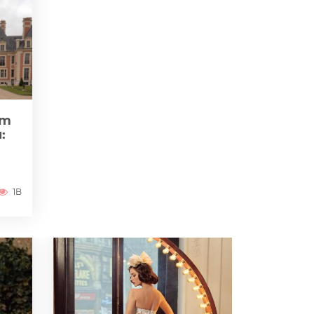
zm
:
1B