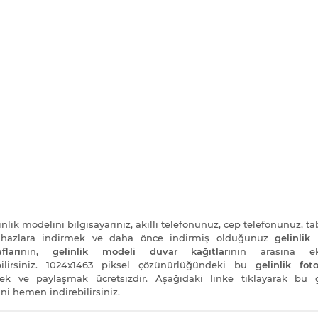
nlik modelini bilgisayarınız, akıllı telefonunuz, cep telefonunuz, ta
cihazlara indirmek ve daha önce indirmiş olduğunuz
gelinlik
fları
nın,
gelinlik modeli duvar kağıtları
nın arasına e
bilirsiniz. 1024x1463 piksel çözünürlüğündeki bu
gelinlik foto
ek ve paylaşmak ücretsizdir. Aşağıdaki linke tıklayarak bu g
ni hemen indirebilirsiniz.