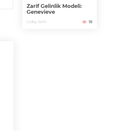
Zarif Gelinlik Modeli:
Genevieve
Colby John
1B