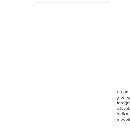
Bu geli
gibi 
fotoğra
isteye
indirm
modeli