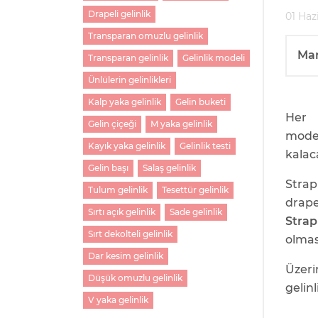
Drapeli gelinlik
01 Haz
Transparan omuzlu gelinlik
Ma
Transparan gelinlik
Gelinlik modeli
Ünlülerin gelinlikleri
Kalp yaka gelinlik
Gelin buketi
Her 
Gelin çiçeği
M yaka gelinlik
model
Kayık yaka gelinlik
Gelinlik testi
kalac
Gelin başı
Salaş gelinlik
Strap
Tulum gelinlik
Tesettür gelinlik
drape
Sırtı açık gelinlik
Sade gelinlik
Strap
Sırt dekolteli gelinlik
olmas
Dar kesim gelinlik
Üzer
Düşük omuzlu gelinlik
gelinl
V yaka gelinlik