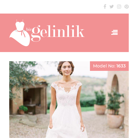
Model No:
1633