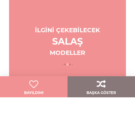
İLGİNİ ÇEKEBİLECEK
SALAŞ
MODELLER
BAYILDIM!
BAŞKA GÖSTER
Zarifliğin Beyaz
Dokunuşu:
Zarafet Ve Sadelik