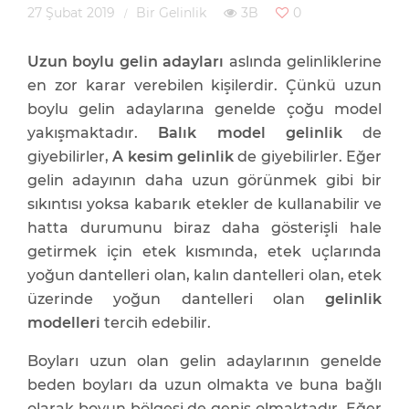
27 Şubat 2019
Bir Gelinlik
3B
0
Uzun boylu gelin adayları
aslında gelinliklerine
en zor karar verebilen kişilerdir. Çünkü uzun
boylu gelin adaylarına genelde çoğu model
yakışmaktadır.
Balık model gelinlik
de
giyebilirler,
A kesim gelinlik
de giyebilirler. Eğer
gelin adayının daha uzun görünmek gibi bir
sıkıntısı yoksa kabarık etekler de kullanabilir ve
hatta durumunu biraz daha gösterişli hale
getirmek için etek kısmında, etek uçlarında
yoğun dantelleri olan, kalın dantelleri olan, etek
üzerinde yoğun dantelleri olan
gelinlik
modelleri
tercih edebilir.
Boyları uzun olan gelin adaylarının genelde
beden boyları da uzun olmakta ve buna bağlı
olarak boyun bölgesi de geniş olmaktadır. Eğer