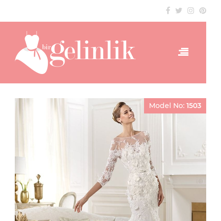
Model No:
1503