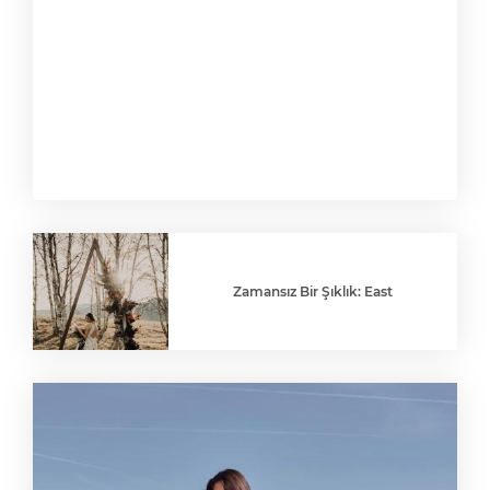
Zamansız Bir Şıklık: East