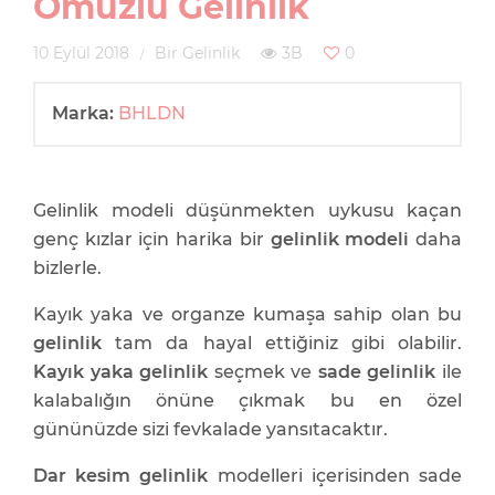
Omuzlu Gelinlik
10 Eylül 2018
Bir Gelinlik
3B
0
Marka:
BHLDN
Gelinlik modeli düşünmekten uykusu kaçan
genç kızlar için harika bir
gelinlik modeli
daha
bizlerle.
Kayık yaka ve organze kumaşa sahip olan bu
gelinlik
tam da hayal ettiğiniz gibi olabilir.
Kayık yaka gelinlik
seçmek ve
sade gelinlik
ile
kalabalığın önüne çıkmak bu en özel
gününüzde sizi fevkalade yansıtacaktır.
Dar kesim gelinlik
modelleri içerisinden sade