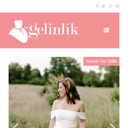
Model No:
1239