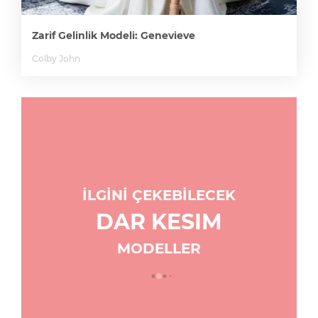
Zarif Gelinlik Modeli: Genevieve
Colby John
İLGİNİ ÇEKEBİLECEK
DAR KESIM
MODELLER