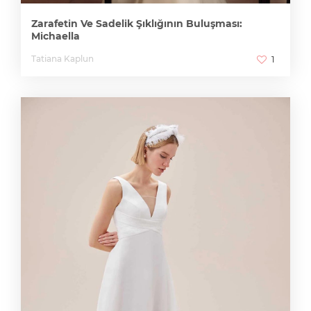
Zarafetin Ve Sadelik Şıklığının Buluşması:
Michaella
Tatiana Kaplun
1