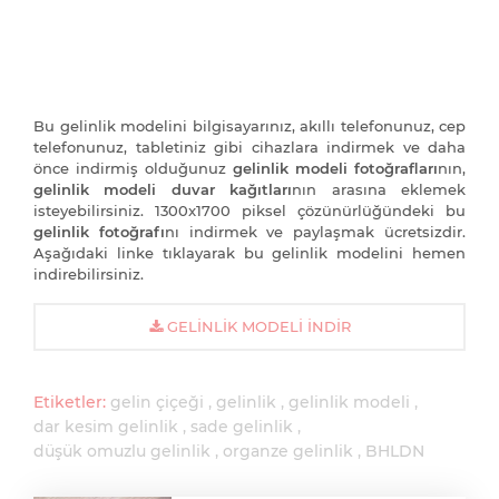
Bu gelinlik modelini bilgisayarınız, akıllı telefonunuz, cep
telefonunuz, tabletiniz gibi cihazlara indirmek ve daha
önce indirmiş olduğunuz
gelinlik modeli fotoğrafları
nın,
gelinlik modeli duvar kağıtları
nın arasına eklemek
isteyebilirsiniz. 1300x1700 piksel çözünürlüğündeki bu
gelinlik fotoğrafı
nı indirmek ve paylaşmak ücretsizdir.
Aşağıdaki linke tıklayarak bu gelinlik modelini hemen
indirebilirsiniz.
GELINLIK MODELI İNDIR
Etiketler:
gelin çiçeği
gelinlik
gelinlik modeli
dar kesim gelinlik
sade gelinlik
düşük omuzlu gelinlik
organze gelinlik
BHLDN