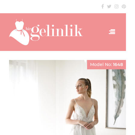
Model No:
1648