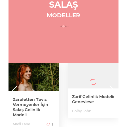
SALAŞ
MODELLER
Zarif Gelinlik Modeli:
Zarafetten Taviz
Genevieve
Vermeyenler İçin
Salaş Gelinlik
Colby John
Modeli
Madi Lane
1