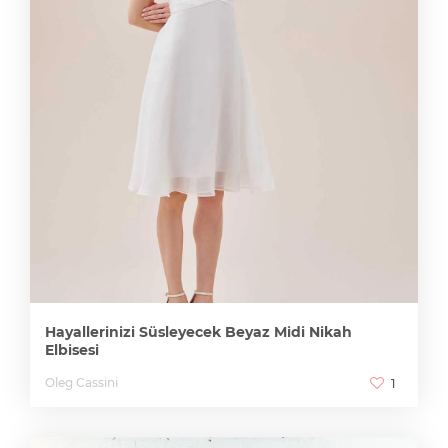
Hayallerinizi Süsleyecek Beyaz Midi Nikah
Elbisesi
Oleg Cassini
1