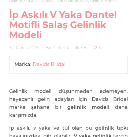
Gelinlik
İp Askılı V Yaka Dantel Motifli Salaş Gelinlik Modeli
İp Askılı V Yaka Dantel
Motifli Salaş Gelinlik
Modeli
30 Mayıs 2019
Bir Gelinlik
4B
3
Marka:
Davids Bridal
Gelinlik modeli düşünmeden edemeyen,
heyecanlı gelin adayları için Davids Bridal
marka şahane bir
gelinlik modeli
daha
karşımızda.
İp askılı, v yaka ve tül olan bu
gelinlik
tıpkı
hayalinizdeki gibi olabilir.
V yaka gelinlik
tercih