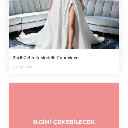
Zarif Gelinlik Modeli: Genevieve
Colby John
İLGİNİ ÇEKEBİLECEK