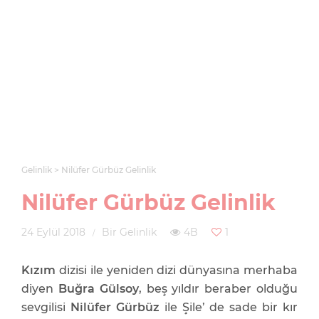
Gelinlik
Nilüfer Gürbüz Gelinlik
Nilüfer Gürbüz Gelinlik
24 Eylül 2018
Bir Gelinlik
4B
1
Kızım
dizisi ile yeniden dizi dünyasına merhaba
diyen
Buğra Gülsoy
, beş yıldır beraber olduğu
sevgilisi
Nilüfer Gürbüz
ile Şile’ de sade bir kır