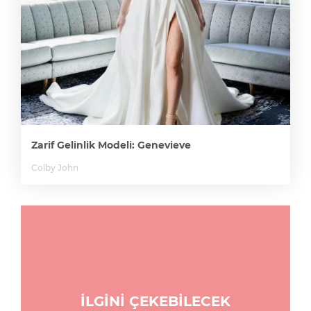
Zarif Gelinlik Modeli: Genevieve
Colby John
İLGİNİ ÇEKEBİLECEK