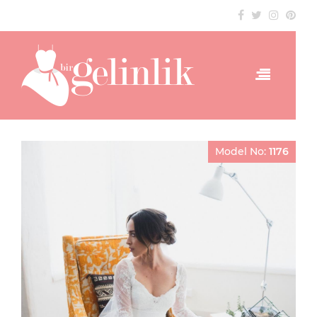
Model No:
1176