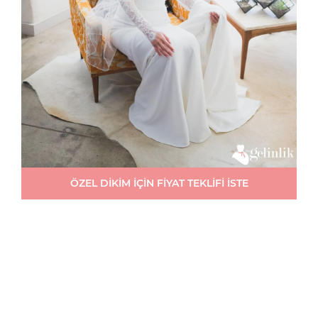
ÖZEL DİKİM İÇİN FİYAT TEKLİFİ İSTE