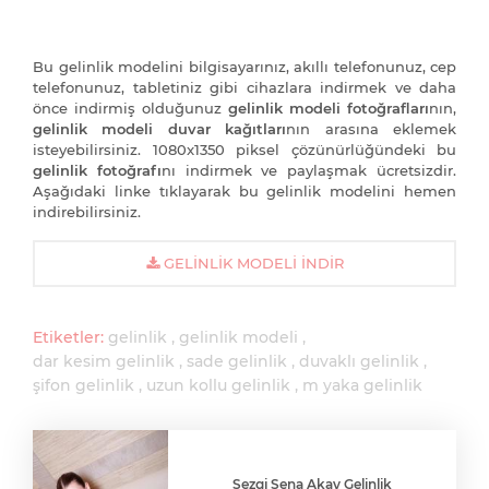
Bu gelinlik modelini bilgisayarınız, akıllı telefonunuz, cep
telefonunuz, tabletiniz gibi cihazlara indirmek ve daha
önce indirmiş olduğunuz
gelinlik modeli fotoğrafları
nın,
gelinlik modeli duvar kağıtları
nın arasına eklemek
isteyebilirsiniz. 1080x1350 piksel çözünürlüğündeki bu
gelinlik fotoğrafı
nı indirmek ve paylaşmak ücretsizdir.
Aşağıdaki linke tıklayarak bu gelinlik modelini hemen
indirebilirsiniz.
GELINLIK MODELI İNDIR
Etiketler:
gelinlik
gelinlik modeli
dar kesim gelinlik
sade gelinlik
duvaklı gelinlik
şifon gelinlik
uzun kollu gelinlik
m yaka gelinlik
Sezgi Sena Akay Gelinlik