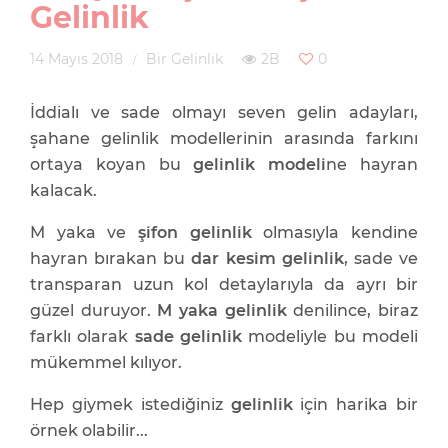
Gelinlik
14 Mayıs 2018
Bir Gelinlik
2B
0
İddialı ve sade olmayı seven gelin adayları,
şahane gelinlik modellerinin arasında farkını
ortaya koyan bu
gelinlik modeli
ne hayran
kalacak.
M yaka ve
şifon gelinlik
olmasıyla kendine
hayran bırakan bu
dar kesim gelinlik
, sade ve
transparan uzun kol detaylarıyla da ayrı bir
güzel duruyor.
M yaka gelinlik
denilince, biraz
farklı olarak
sade gelinlik
modeliyle bu modeli
mükemmel kılıyor.
Hep giymek istediğiniz
gelinlik
için harika bir
örnek olabilir...