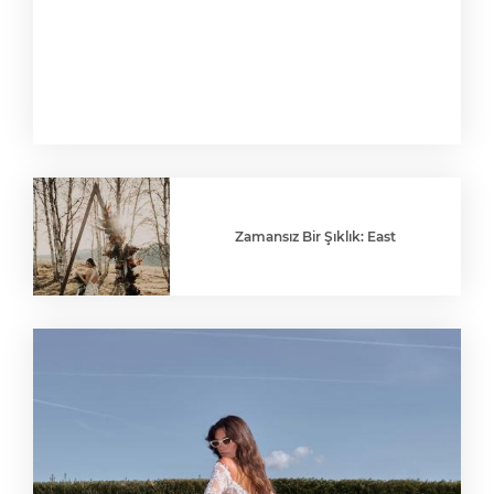
Zamansız Bir Şıklık: East