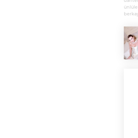
dantel
ünlüle
berka