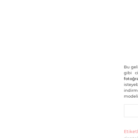
Bu geli
gibi 
fotoğra
isteye
indirm
modeli
Etiketl