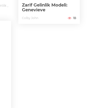
Zarif Gelinlik Modeli:
nlik
Genevieve
Colby John
1B