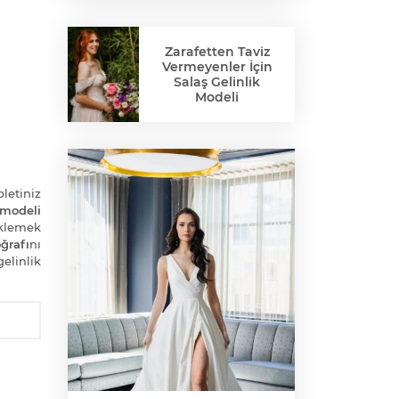
Zarafetten Taviz
Vermeyenler İçin
Salaş Gelinlik
Modeli
bletiniz
 modeli
klemek
ğrafı
nı
elinlik