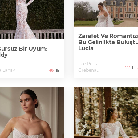
Zarafet Ve Romanti
Bu Gelinlikte Buluştu
Lucia
ursuz Bir Uyum:
ddy
Lee Petra
1
a Lahav
Grebenau
1B