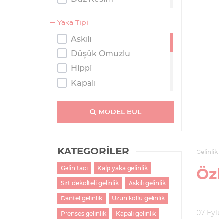
Kaburga
Yaka Tipi
Kısa
Askılı
Prenses
Düşük Omuzlu
Salaş
Hippi
Tulum
Kapalı
Kayık Yaka
Kolsuz
MODEL BUL
M Yaka
Straplez
KATEGORİLER
Gelinlik
Tek Omuzlu
Gelin tacı
Kalp yaka gelinlik
Tesettür
Öz
Sırt dekolteli gelinlik
Askılı gelinlik
Transparan Omuzlu
V Yaka
Dantel gelinlik
Uzun kollu gelinlik
07 Eyl
Prenses gelinlik
Kapalı gelinlik