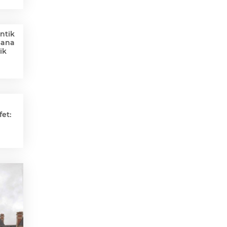
ntik
Sana
ik
et: