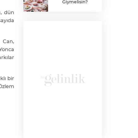
Giymelisin?
u
, dün
sayıda
 Can,
 Yonca
rkılar
lı bir
 Özlem