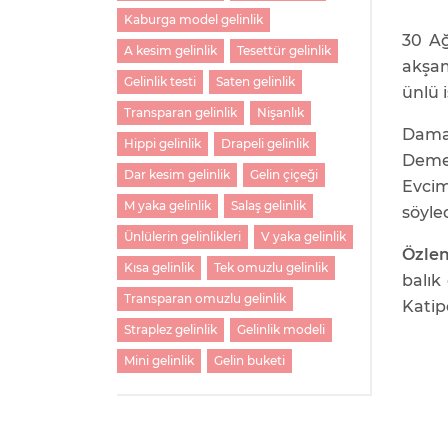
Kaburga model gelinlik
30 A
A kesim gelinlik
Tesettür gelinlik
akşam
Gelinlik testi
Saten gelinlik
ünlü i
Transparan gelinlik
Nişanlık
Dama
Hippi gelinlik
Drapeli gelinlik
Demet
Dar kesim gelinlik
Gelin çiçeği
Evcim
M yaka gelinlik
Salaş gelinlik
söyled
Ünlülerin gelinlikleri
V yaka gelinlik
Özlem
Kısa gelinlik
Tek omuzlu gelinlik
balık
Transparan omuzlu gelinlik
Katip
Straplez gelinlik
Gelinlik modeli
Mini gelinlik
Gelin buketi