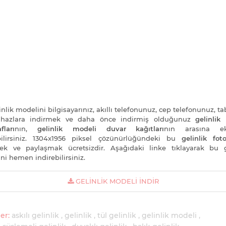
nlik modelini bilgisayarınız, akıllı telefonunuz, cep telefonunuz, ta
cihazlara indirmek ve daha önce indirmiş olduğunuz
gelinlik
fları
nın,
gelinlik modeli duvar kağıtları
nın arasına e
bilirsiniz. 1304x1956 piksel çözünürlüğündeki bu
gelinlik foto
ek ve paylaşmak ücretsizdir. Aşağıdaki linke tıklayarak bu g
ni hemen indirebilirsiniz.
GELINLIK MODELI İNDIR
er:
askılı gelinlik
gelinlik
tül gelinlik
gelinlik modeli