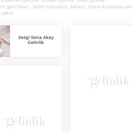
 süslemeli gelinlik
duvaklı gelinlik
balık gelinlik
rin gelinlikleri
özlem katipoğlu
berkay
özlem katipoğlu geli
y şahin
Sezgi Sena Akay
Gelinlik