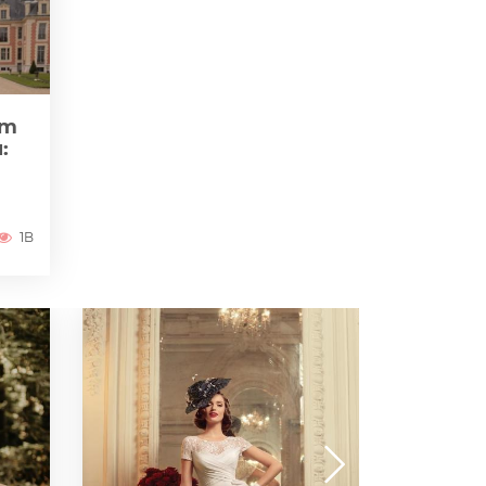
zm
:
1B