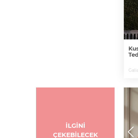
Kus
Te
Gali
İLGİNİ
ÇEKEBİLECEK