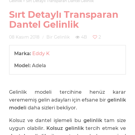
Gelinlik
Sırt Detaylı Transparan Dantel Gelinlik
Sırt Detaylı Transparan
Dantel Gelinlik
08 Kasım 2018
Bir Gelinlik
4B
2
Marka:
Eddy K
Model:
Adela
Gelinlik modeli tercihine henüz karar
verememiş gelin adayları için efsane bir
gelinlik
modeli
daha sizleri bekliyor.
Kolsuz ve dantel işlemeli bu
gelinlik
tam size
uygun olabilir.
Kolsuz gelinlik
tercih etmek ve