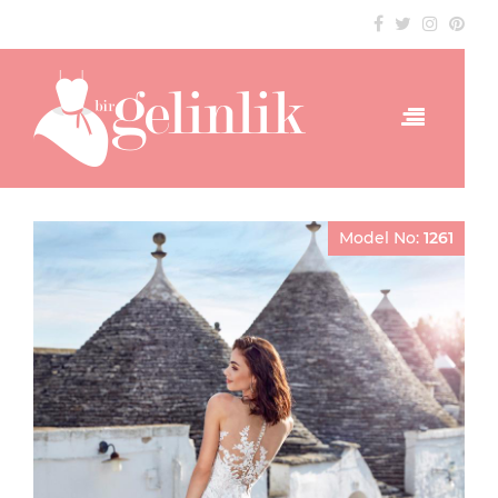
Model No:
1261