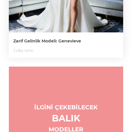
Zarif Gelinlik Modeli: Genevieve
Colby John
İLGİNİ ÇEKEBİLECEK
BALIK
MODELLER