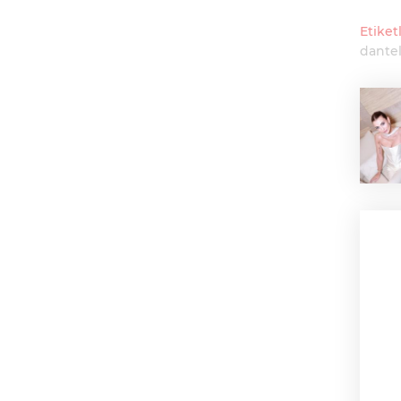
Etiketl
dantel