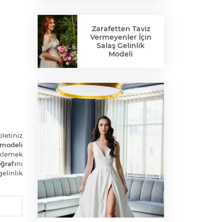
Zarafetten Taviz
Vermeyenler İçin
Salaş Gelinlik
Modeli
bletiniz
 modeli
klemek
ğrafı
nı
elinlik