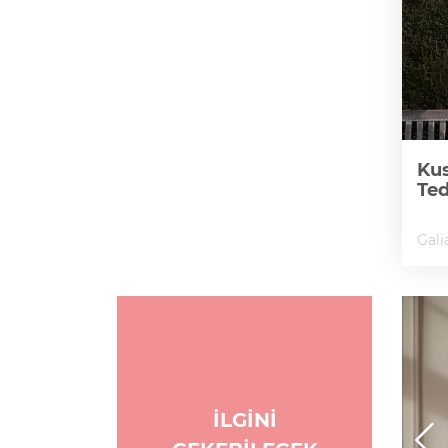
Kus
Te
Gali
İLGİNİ