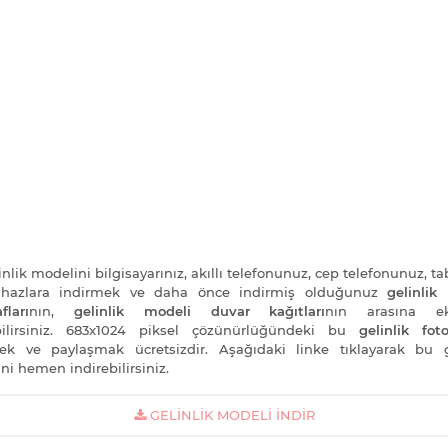
nlik modelini bilgisayarınız, akıllı telefonunuz, cep telefonunuz, ta
cihazlara indirmek ve daha önce indirmiş olduğunuz
gelinlik
fları
nın,
gelinlik modeli duvar kağıtları
nın arasına e
bilirsiniz. 683x1024 piksel çözünürlüğündeki bu
gelinlik foto
ek ve paylaşmak ücretsizdir. Aşağıdaki linke tıklayarak bu g
ni hemen indirebilirsiniz.
GELINLIK MODELI İNDIR