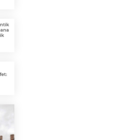
ntik
Sana
ik
et: