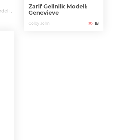
Zarif Gelinlik Modeli:
odeli
Genevieve
Colby John
1B