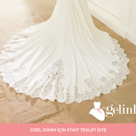
ÖZEL DİKİM İÇİN FİYAT TEKLİFİ İSTE