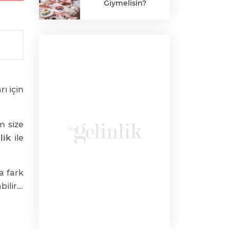
Giymelisin?
ı için
 size
lik
ile
a fark
lir...