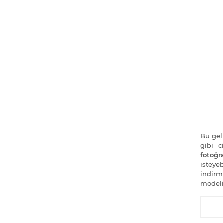
Bu geli
gibi 
fotoğra
isteye
indirm
modeli