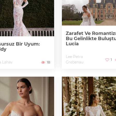
Zarafet Ve Romanti
Bu Gelinlikte Buluştu
Lucia
ursuz Bir Uyum:
ddy
Lee Petra
1
a Lahav
Grebenau
1B