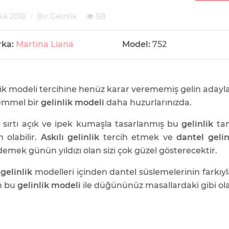
lık 2018
Bir Gelinlik
5B
rka:
Martina Liana
Model:
752
lik modeli tercihine henüz karar verememiş gelin adaylar
mmel bir
gelinlik modeli
daha huzurlarınızda.
ı, sırtı açık ve ipek kumaşla tasarlanmış bu
gelinlik
tam
 olabilir.
Askılı gelinlik
tercih etmek ve
dantel gelin
demek günün yıldızı olan sizi çok güzel gösterecektir.
 gelinlik
modelleri içinden dantel süslemelerinin farkıyl
n bu
gelinlik modeli
ile düğününüz masallardaki gibi olabi