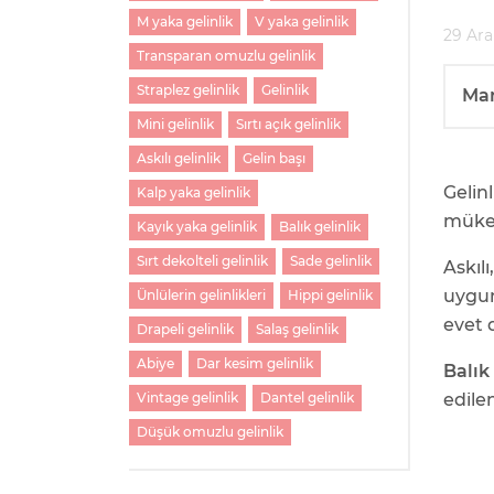
M yaka gelinlik
V yaka gelinlik
29 Ara
Transparan omuzlu gelinlik
Straplez gelinlik
Gelinlik
Ma
Mini gelinlik
Sırtı açık gelinlik
Askılı gelinlik
Gelin başı
Gelin
Kalp yaka gelinlik
müke
Kayık yaka gelinlik
Balık gelinlik
Sırt dekolteli gelinlik
Sade gelinlik
Askıl
uygun
Ünlülerin gelinlikleri
Hippi gelinlik
evet 
Drapeli gelinlik
Salaş gelinlik
Abiye
Dar kesim gelinlik
Balık
edile
Vintage gelinlik
Dantel gelinlik
Düşük omuzlu gelinlik