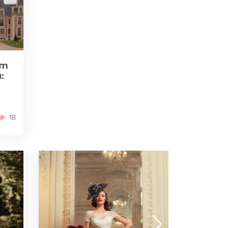
zm
:
1B