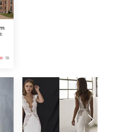
zm
:
1B