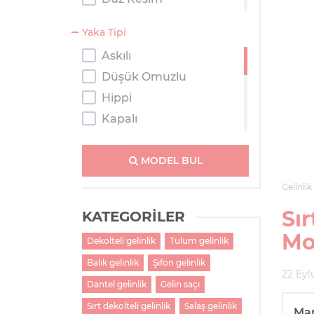
Kaburga
Yaka Tipi
Kısa
Askılı
Prenses
Düşük Omuzlu
Salaş
Hippi
Tulum
Kapalı
Kayık Yaka
Kolsuz
MODEL BUL
M Yaka
Gelinlik
Straplez
Sır
KATEGORİLER
Tek Omuzlu
Mo
Dekolteli gelinlik
Tulum gelinlik
Tesettür
Balık gelinlik
Şifon gelinlik
Transparan Omuzlu
22 Eyl
V Yaka
Dantel gelinlik
Gelin saçı
Sırt dekolteli gelinlik
Salaş gelinlik
Ma