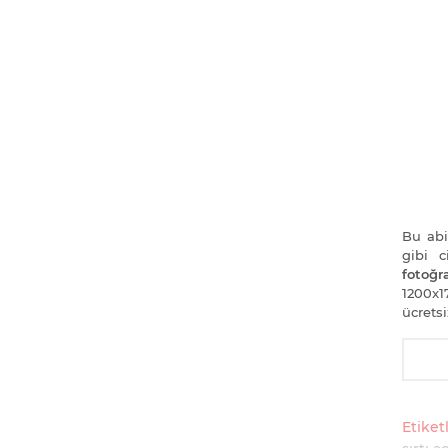
Bu abi
gibi 
fotoğra
1200x1
ücretsi
Etiketl