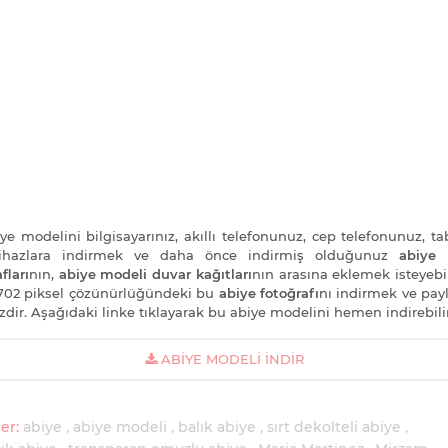
ye modelini bilgisayarınız, akıllı telefonunuz, cep telefonunuz, tab
cihazlara indirmek ve daha önce indirmiş olduğunuz
abiye 
fları
nın,
abiye modeli duvar kağıtları
nın arasına eklemek isteyebil
702 piksel çözünürlüğündeki bu
abiye fotoğrafı
nı indirmek ve pa
zdir. Aşağıdaki linke tıklayarak bu abiye modelini hemen indirebilir
ABIYE MODELI İNDIR
er:
abiye
abiye modeli
balık abiye
sırt dekolteli abiye