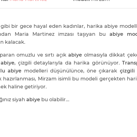
gibi bir gece hayal eden kadınlar, harika abiye modell
ından Maria Martinez imzası taşıyan bu
abiye mod
n kalacak.
paran omuzlu ve sırtı açık
abiye
olmasıyla dikkat çe
 abiye
, çizgili detaylarıyla da harika görünüyor.
Trans
lu abiye
modelleri düşünülünce, öne çıkarak
çizgili
k hazırlanması, Mirzam isimli bu modeli gerçekten hari
ek haline getiriyor.
ğınız siyah
abiye
bu olabilir...