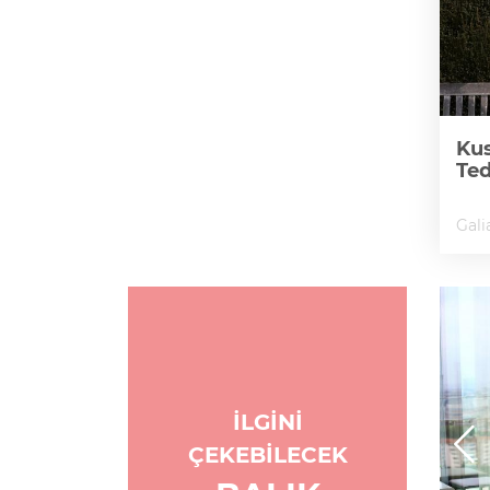
Kus
Te
Gali
İLGİNİ
ÇEKEBİLECEK