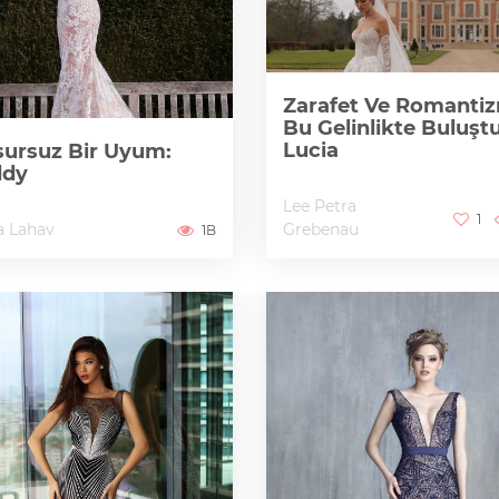
Zarafet Ve Romanti
Bu Gelinlikte Buluştu
Lucia
ursuz Bir Uyum:
ddy
Lee Petra
1
a Lahav
Grebenau
1B