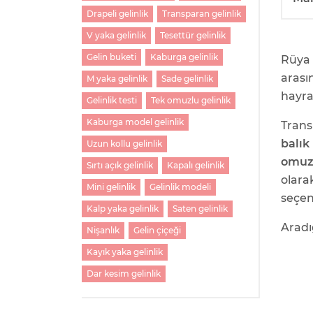
Drapeli gelinlik
Transparan gelinlik
V yaka gelinlik
Tesettür gelinlik
Gelin buketi
Kaburga gelinlik
Rüya 
aras
M yaka gelinlik
Sade gelinlik
hayra
Gelinlik testi
Tek omuzlu gelinlik
Kaburga model gelinlik
Trans
balık
Uzun kollu gelinlik
omuz
Sırtı açık gelinlik
Kapalı gelinlik
olara
Mini gelinlik
Gelinlik modeli
seçen
Kalp yaka gelinlik
Saten gelinlik
Aradı
Nişanlık
Gelin çiçeği
Kayık yaka gelinlik
Dar kesim gelinlik