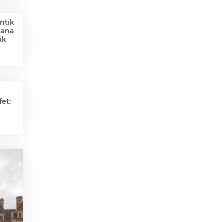
ntik
Sana
ik
et: