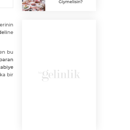
Giymelisin?
erinin
eli
ne
ken bu
paran
 abiye
ka bir