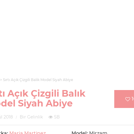
Sırtı Açık Çizgili Balık Model Siyah Abiye
tı Açık Çizgili Balık
del Siyah Abiye
ül 2018
Bir Gelinlik
5B
rka:
Maria Martinez
Model:
Mirzam