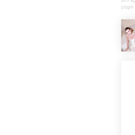
sırtı a
çizgil