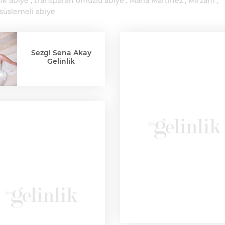
çık abiye
transparan omuzlu abiye
Maria Martinez
Mirzam
i süslemeli abiye
Sezgi Sena Akay
Gelinlik