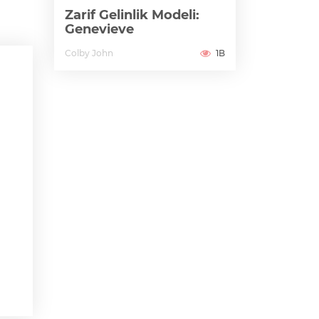
Zarif Gelinlik Modeli:
Genevieve
Colby John
1B