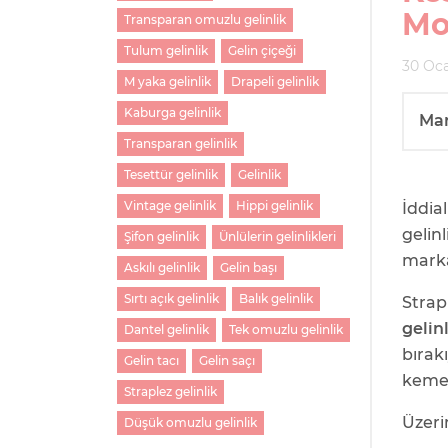
Mo
Transparan omuzlu gelinlik
Tulum gelinlik
Gelin çiçeği
30 Oca
M yaka gelinlik
Drapeli gelinlik
Kaburga gelinlik
Ma
Transparan gelinlik
Tesettür gelinlik
Gelinlik
Vintage gelinlik
Hippi gelinlik
İddia
gelin
Şifon gelinlik
Ünlülerin gelinlikleri
mark
Askılı gelinlik
Gelin başı
Sırtı açık gelinlik
Balık gelinlik
Stra
gelin
Dantel gelinlik
Tek omuzlu gelinlik
bırak
Gelin tacı
Gelin saçı
keme
Straplez gelinlik
Üzer
Düşük omuzlu gelinlik