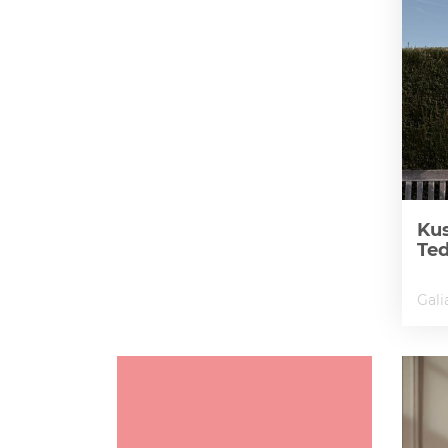
Kus
Te
Gali