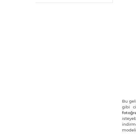
Bu geli
gibi 
fotoğra
istey
indirm
modeli