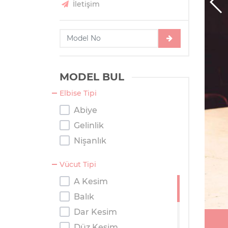
İletişim
MODEL BUL
Elbise Tipi
Abiye
Gelinlik
Nişanlık
Vücut Tipi
A Kesim
Balık
Dar Kesim
Düz Kesim