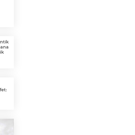
ntik
Sana
ik
et: