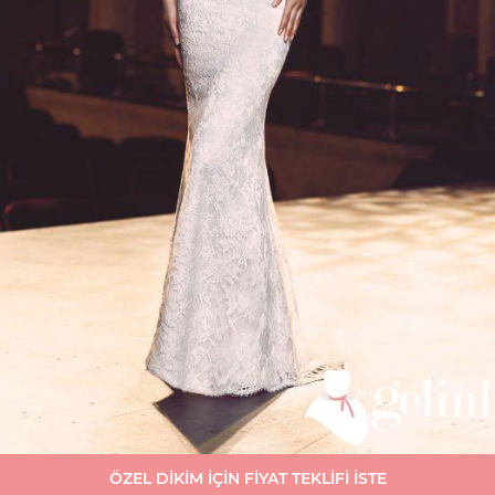
ÖZEL DİKİM İÇİN FİYAT TEKLİFİ İSTE