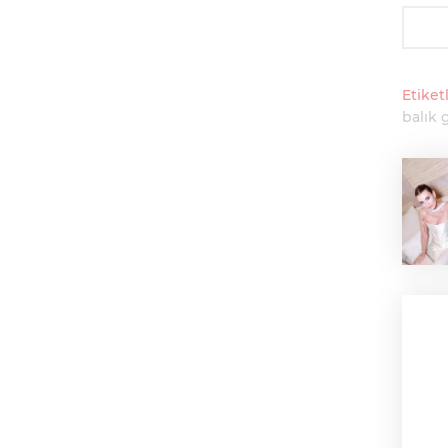
Etiketl
balık 