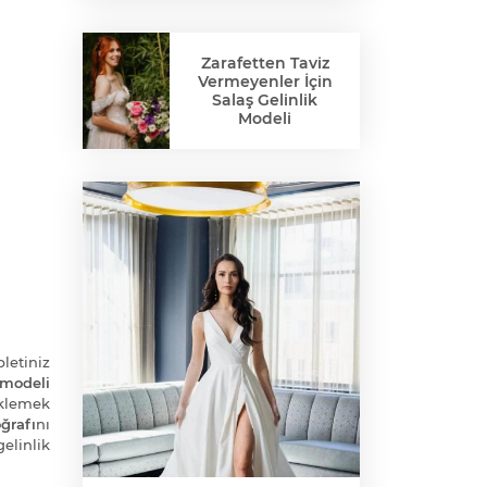
Zarafetten Taviz
Vermeyenler İçin
Salaş Gelinlik
Modeli
bletiniz
 modeli
klemek
ğrafı
nı
elinlik