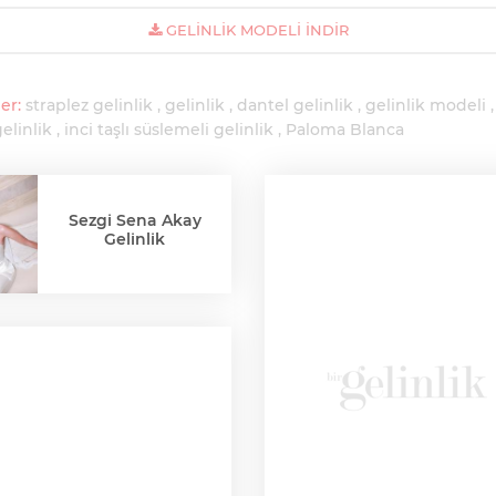
GELINLIK MODELI İNDIR
er:
straplez gelinlik
gelinlik
dantel gelinlik
gelinlik modeli
gelinlik
inci taşlı süslemeli gelinlik
Paloma Blanca
Sezgi Sena Akay
Gelinlik