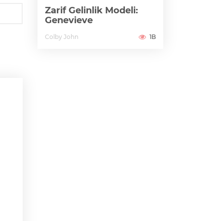
Zarif Gelinlik Modeli:
Genevieve
Colby John
1B