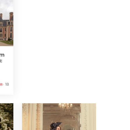
zm
:
1B