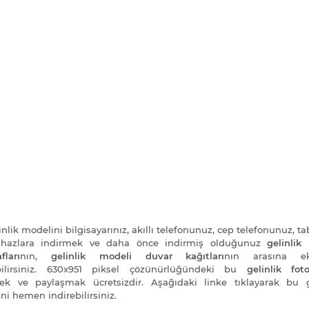
nlik modelini bilgisayarınız, akıllı telefonunuz, cep telefonunuz, ta
cihazlara indirmek ve daha önce indirmiş olduğunuz
gelinlik
fları
nın,
gelinlik modeli duvar kağıtları
nın arasına e
ebilirsiniz. 630x951 piksel çözünürlüğündeki bu
gelinlik foto
ek ve paylaşmak ücretsizdir. Aşağıdaki linke tıklayarak bu g
ni hemen indirebilirsiniz.