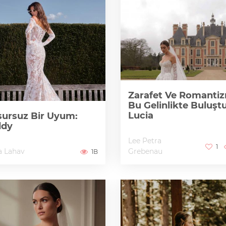
Zarafet Ve Romanti
Bu Gelinlikte Buluştu
Lucia
ursuz Bir Uyum:
ddy
Lee Petra
1
a Lahav
Grebenau
1B