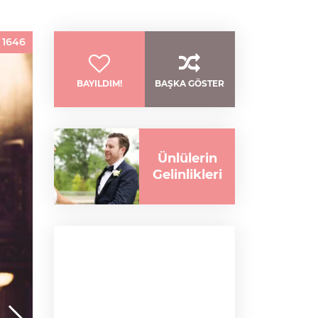
:
1646
BAYILDIM!
BAŞKA GÖSTER
Ünlülerin
Gelinlikleri