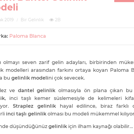
deli
k 2019
Bir Gelinlik
2B
rka:
Paloma Blanca
lı olmayı seven zarif gelin adayları, birbirinden mü
lik modelleri arasından farkını ortaya koyan Paloma 
a bu
gelinlik modeli
ni çok sevecek.
plez ve
dantel gelinlik
olmasıyla ön plana çıkan b
lik
, inci taşlı kemer süslemesiyle de kelimeleri kifa
ıyor.
Straplez gelinlik
hayal edilince, biraz farklı 
rli
inci taşlı gelinlik
olması bu modeli mükemmel kılıyor
inde düşündüğünüz
gelinlik
için ilham kaynağı olabilir...