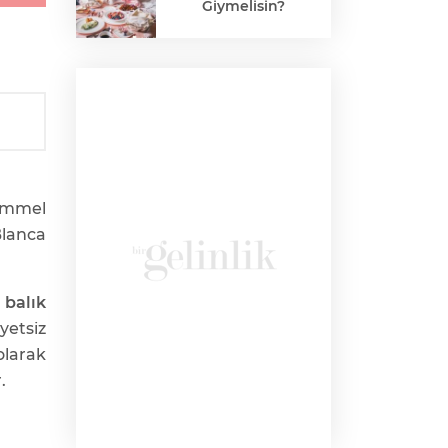
Giymelisin?
kemmel
Blanca
u
balık
yetsiz
olarak
.