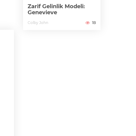
Zarif Gelinlik Modeli:
Genevieve
Colby John
1B