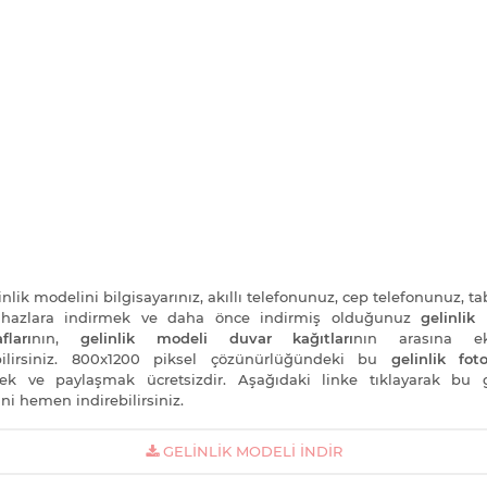
nlik modelini bilgisayarınız, akıllı telefonunuz, cep telefonunuz, ta
cihazlara indirmek ve daha önce indirmiş olduğunuz
gelinlik
fları
nın,
gelinlik modeli duvar kağıtları
nın arasına e
bilirsiniz. 800x1200 piksel çözünürlüğündeki bu
gelinlik foto
ek ve paylaşmak ücretsizdir. Aşağıdaki linke tıklayarak bu g
ni hemen indirebilirsiniz.
GELINLIK MODELI İNDIR