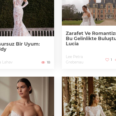
Zarafet Ve Romanti
Bu Gelinlikte Buluştu
Lucia
ursuz Bir Uyum:
ddy
Lee Petra
1
a Lahav
Grebenau
1B