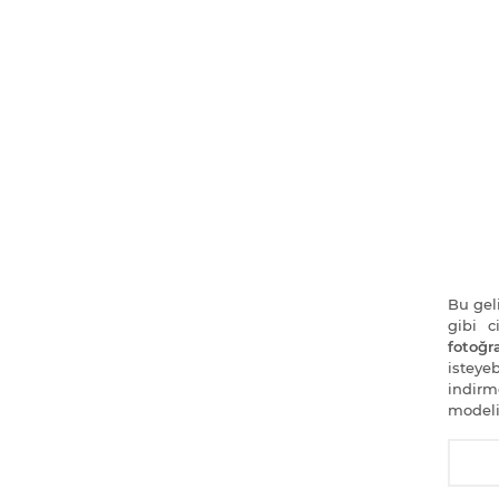
Bu geli
gibi 
fotoğra
isteye
indirm
modeli