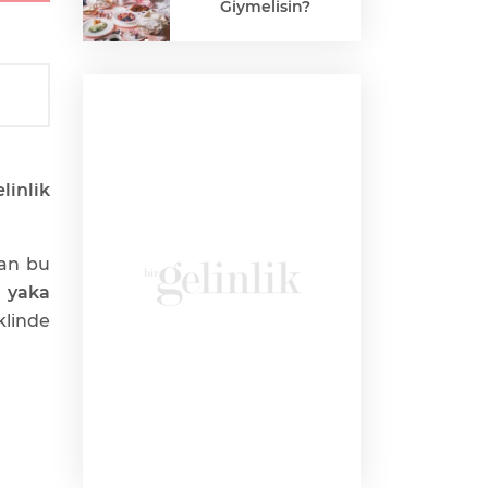
Giymelisin?
linlik
kan bu
 yaka
linde