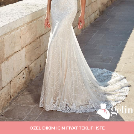
ÖZEL DİKİM İÇİN FİYAT TEKLİFİ İSTE