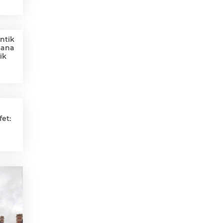
ntik
Sana
ik
et: