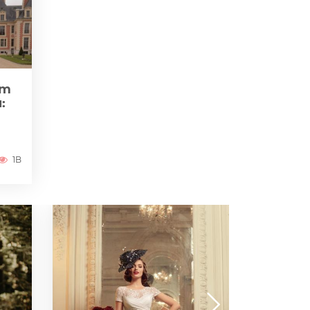
zm
:
1B