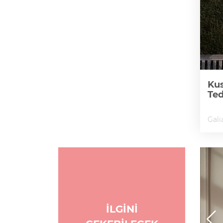
Kus
Te
Gali
İLGİNİ