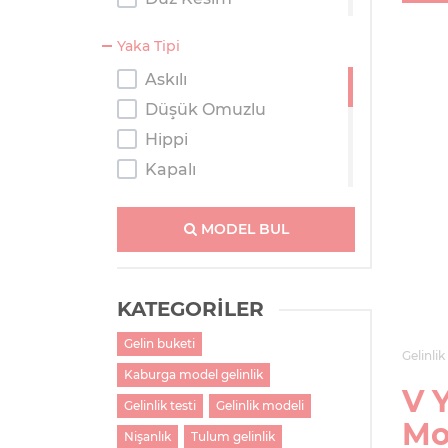
Kaburga
Yaka Tipi
Kısa
Askılı
Prenses
Düşük Omuzlu
Salaş
Hippi
Tulum
Kapalı
Kayık Yaka
Kolsuz
MODEL BUL
M Yaka
Straplez
KATEGORİLER
Tek Omuzlu
Gelin buketi
Tesettür
Gelinlik
Kaburga model gelinlik
Transparan Omuzlu
V Y
V Yaka
Gelinlik testi
Gelinlik modeli
Mo
Nişanlık
Tulum gelinlik