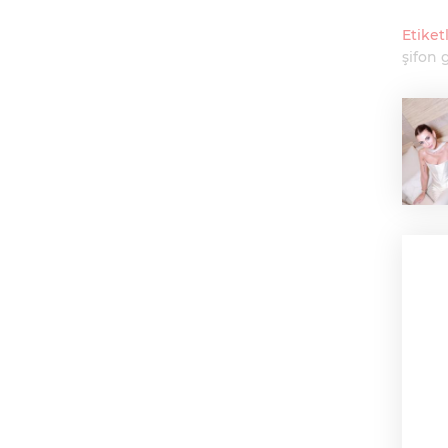
Etiketl
şifon 