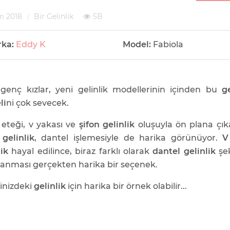
m 2018
Bir Gelinlik
5B
rka:
Eddy K
Model:
Fabiola
 genç kızlar, yeni gelinlik modellerinin içinden bu
ge
li
ni çok sevecek.
eteği, v yakası ve
şifon gelinlik
oluşuyla ön plana çı
 gelinlik
, dantel işlemesiyle de harika görünüyor.
V
lik
hayal edilince, biraz farklı olarak
dantel gelinlik
şek
lanması gerçekten harika bir seçenek.
inizdeki
gelinlik
için harika bir örnek olabilir...