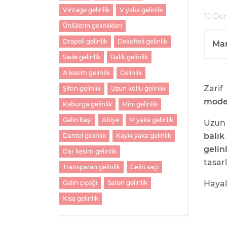
Vintage gelinlik
V yaka gelinlik
10 Eki
Ünlülerin gelinlikleri
Drapeli gelinlik
Dekolteli gelinlik
Ma
Sade gelinlik
Balık gelinlik
A kesim gelinlik
Gelinlik
Zarif
Şifon gelinlik
Uzun kollu gelinlik
mode
Kaburga gelinlik
Mini gelinlik
Gelin başı
Abiye
M yaka gelinlik
Uzun 
balık
Dantel gelinlik
Kayık yaka gelinlik
gelin
Dar kesim gelinlik
tasar
Transparan gelinlik
Gelin saçı
Hayal
Gelin çiçeği
Saten gelinlik
Kısa gelinlik