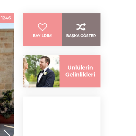
:
1246
BAYILDIM!
BAŞKA GÖSTER
Ünlülerin
Gelinlikleri