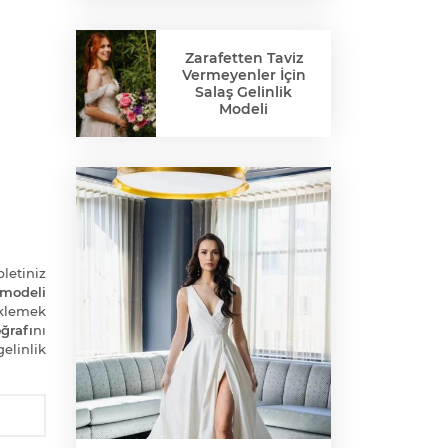
Zarafetten Taviz
Vermeyenler İçin
Salaş Gelinlik
Modeli
bletiniz
 modeli
klemek
ğrafı
nı
elinlik