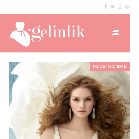
Model No:
1046