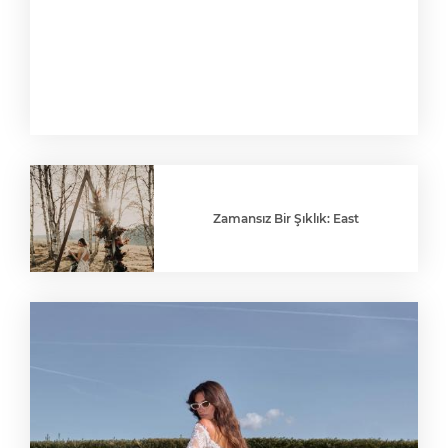
Zamansız Bir Şıklık: East