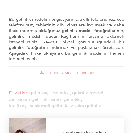
Bu gelinlik modelini bilgisayarınız, akıllı telefonunuz, cep
telefonunuz, tabletiniz gibi cihazlara indirmek ve daha
önce indirmiş olduğunuz
gelinlik modeli fotoğrafları
nın,
gelinlik modeli duvar kağıtları
nın arasına eklemek
isteyebilirsiniz. 594x828 piksel çözünürlüğündeki bu
gelinlik fotoğrafı
nı indirmek ve paylaşmak ücretsizdir.
Aşağıdaki linke tıklayarak bu gelinlik modelini hemen
indirebilirsiniz.
GELINLIK MODELI İNDIR
Etiketler:
gelin saçı
gelinlik
gelinlik modeli
dar kesim gelinlik
saten gelinlik
incili taşlı süslemeli gelinlik
v yaka gelinlik
Sezgi Sena Akay Gelinlik