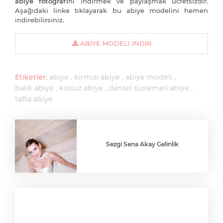
abiye fotoğrafı
nı indirmek ve paylaşmak ücretsizdir.
Aşağıdaki linke tıklayarak bu abiye modelini hemen
indirebilirsiniz.
ABIYE MODELI İNDIR
Etiketler:
abiye
kırmızı abiye
abiye modeli
balık abiye
kolsuz abiye
dantel süslemeli abiye
tafta abiye
Sezgi Sena Akay Gelinlik