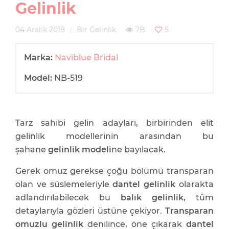
Gelinlik
04 Aralık 2018
Bir Gelinlik
7B
5
Marka:
Naviblue Bridal
Model:
NB-519
Tarz sahibi gelin adayları, birbirinden elit
gelinlik modellerinin arasından bu
şahane
gelinlik modeli
ne bayılacak.
Gerek omuz gerekse çoğu bölümü transparan
olan ve süslemeleriyle
dantel gelinlik
olarakta
adlandırılabilecek bu
balık gelinlik
, tüm
detaylarıyla gözleri üstüne çekiyor.
Transparan
omuzlu gelinlik
denilince, öne çıkarak
dantel