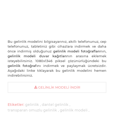
Bu gelinlik modelini bilgisayarınız, akıllı telefonunuz, cep
telefonunuz, tabletiniz gibi cihazlara indirmek ve daha
önce indirmiş olduğunuz
gelinlik modeli fotoğrafları
nın,
gelinlik modeli duvar kağıtları
nın arasına eklemek
isteyebilirsiniz. 1080x1346 piksel çözünürlüğündeki bu
gelinlik fotoğrafı
nı indirmek ve paylaşmak ücretsizdir.
Aşağıdaki linke tıklayarak bu gelinlik modelini hemen
indirebilirsiniz.
GELINLIK MODELI İNDIR
Etiketler:
gelinlik
dantel gelinlik
transparan omuzlu gelinlik
gelinlik modeli