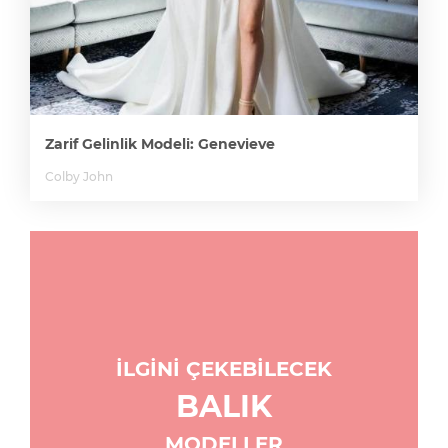
Zarif Gelinlik Modeli: Genevieve
Colby John
İLGİNİ ÇEKEBİLECEK
BALIK
MODELLER