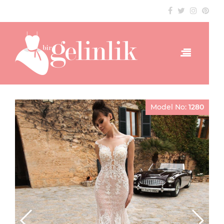
Model No:
1280