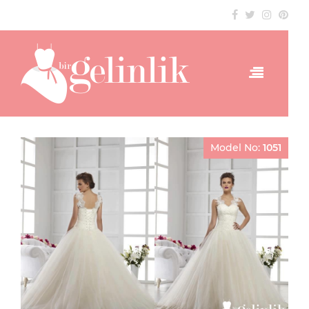
Model No:
1051