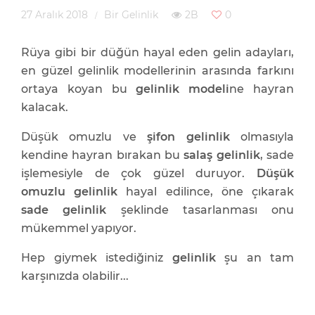
27 Aralık 2018
Bir Gelinlik
2B
0
Rüya gibi bir düğün hayal eden gelin adayları,
en güzel gelinlik modellerinin arasında farkını
ortaya koyan bu
gelinlik modeli
ne hayran
kalacak.
Düşük omuzlu ve
şifon gelinlik
olmasıyla
kendine hayran bırakan bu
salaş gelinlik
, sade
işlemesiyle de çok güzel duruyor.
Düşük
omuzlu gelinlik
hayal edilince, öne çıkarak
sade gelinlik
şeklinde tasarlanması onu
mükemmel yapıyor.
Hep giymek istediğiniz
gelinlik
şu an tam
karşınızda olabilir...