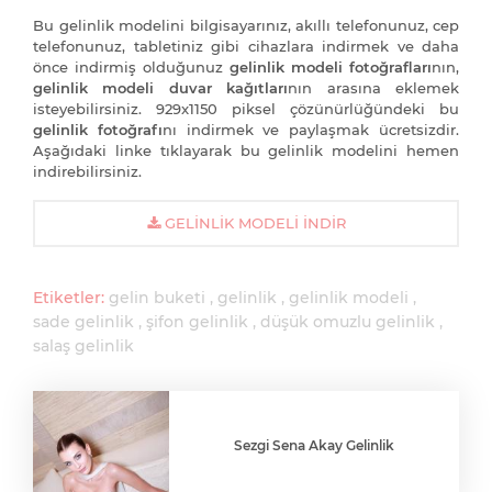
Bu gelinlik modelini bilgisayarınız, akıllı telefonunuz, cep
telefonunuz, tabletiniz gibi cihazlara indirmek ve daha
önce indirmiş olduğunuz
gelinlik modeli fotoğrafları
nın,
gelinlik modeli duvar kağıtları
nın arasına eklemek
isteyebilirsiniz. 929x1150 piksel çözünürlüğündeki bu
gelinlik fotoğrafı
nı indirmek ve paylaşmak ücretsizdir.
Aşağıdaki linke tıklayarak bu gelinlik modelini hemen
indirebilirsiniz.
GELINLIK MODELI İNDIR
Etiketler:
gelin buketi
gelinlik
gelinlik modeli
sade gelinlik
şifon gelinlik
düşük omuzlu gelinlik
salaş gelinlik
Sezgi Sena Akay Gelinlik