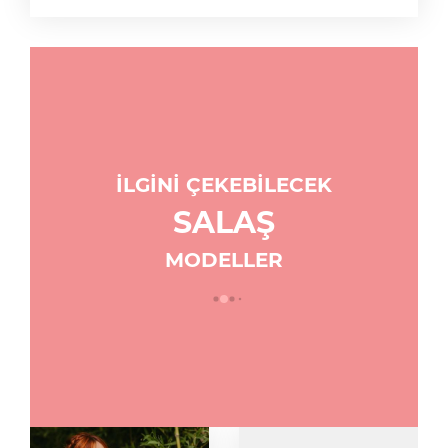
İLGİNİ ÇEKEBİLECEK
SALAŞ
MODELLER