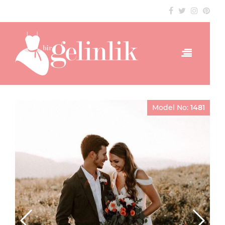
Model No:
1481